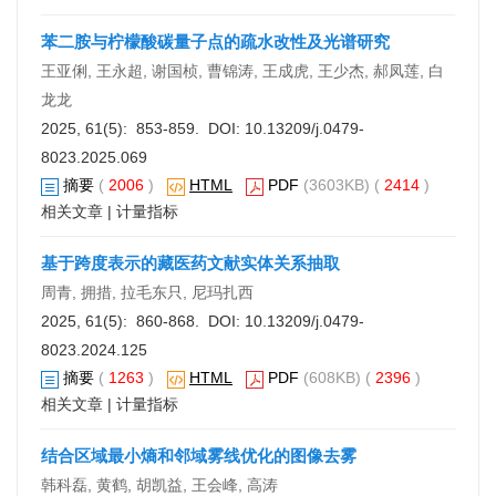
苯二胺与柠檬酸碳量子点的疏水改性及光谱研究
王亚俐, 王永超, 谢国桢, 曹锦涛, 王成虎, 王少杰, 郝凤莲, 白
龙龙
2025, 61(5): 853-859. DOI:
10.13209/j.0479-
8023.2025.069
摘要
(
2006
)
HTML
PDF
(3603KB) (
2414
)
相关文章
|
计量指标
基于跨度表示的藏医药文献实体关系抽取
周青, 拥措, 拉毛东只, 尼玛扎西
2025, 61(5): 860-868. DOI:
10.13209/j.0479-
8023.2024.125
摘要
(
1263
)
HTML
PDF
(608KB) (
2396
)
相关文章
|
计量指标
结合区域最小熵和邻域雾线优化的图像去雾
韩科磊, 黄鹤, 胡凯益, 王会峰, 高涛