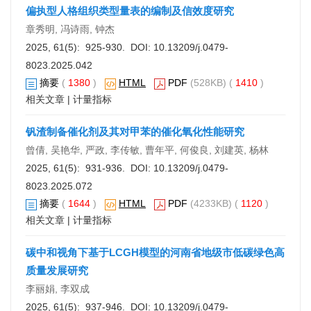
偏执型人格组织类型量表的编制及信效度研究
章秀明, 冯诗雨, 钟杰
2025, 61(5): 925-930. DOI:
10.13209/j.0479-
8023.2025.042
摘要
(
1380
)
HTML
PDF
(528KB) (
1410
)
相关文章
|
计量指标
钒渣制备催化剂及其对甲苯的催化氧化性能研究
曾倩, 吴艳华, 严政, 李传敏, 曹年平, 何俊良, 刘建英, 杨林
2025, 61(5): 931-936. DOI:
10.13209/j.0479-
8023.2025.072
摘要
(
1644
)
HTML
PDF
(4233KB) (
1120
)
相关文章
|
计量指标
碳中和视角下基于LCGH模型的河南省地级市低碳绿色高
质量发展研究
李丽娟, 李双成
2025, 61(5): 937-946. DOI:
10.13209/j.0479-