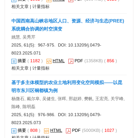
相关文章
|
计量指标
中国西南高山峡谷地区人口、资源、经济与生态(PREE)
系统耦合协调的时空演变
姚慧, 吴秀芹
2025, 61(5): 967-975. DOI:
10.13209/j.0479-
8023.2025.071
摘要
(
1182
)
HTML
PDF
(1358KB) (
856
)
相关文章
|
计量指标
基于多主体模型的农业土地利用变化空间模拟——以昆
明市东川区铜都镇为例
杨微石, 戴尔阜, 吴健生, 张晖, 邢赵婷, 樊帆, 王宏亮, 关宇峰,
陈峰, 陈明磊
2025, 61(5): 976-986. DOI:
10.13209/j.0479-
8023.2025.073
摘要
(
808
)
HTML
PDF
(5000KB) (
1027
)
相关文章
|
计量指标