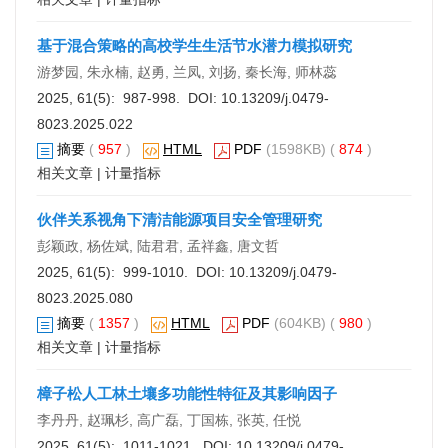
基于混合策略的高校学生生活节水潜力模拟研究
游梦园, 朱永楠, 赵勇, 兰凤, 刘扬, 秦长海, 师林蕊
2025, 61(5): 987-998. DOI:
10.13209/j.0479-
8023.2025.022
摘要
(
957
)
HTML
PDF
(1598KB) (
874
)
相关文章
|
计量指标
伙伴关系视角下清洁能源项目安全管理研究
彭颖政, 杨佐斌, 陆君君, 孟祥鑫, 唐文哲
2025, 61(5): 999-1010. DOI:
10.13209/j.0479-
8023.2025.080
摘要
(
1357
)
HTML
PDF
(604KB) (
980
)
相关文章
|
计量指标
樟子松人工林土壤多功能性特征及其影响因子
李丹丹, 赵珮杉, 高广磊, 丁国栋, 张英, 任悦
2025, 61(5): 1011-1021. DOI:
10.13209/j.0479-