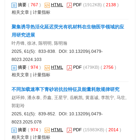
摘要
(
767
)
HTML
PDF
(1912KB) (
2138
)
相关文章
|
计量指标
聚集诱导热活化延迟荧光有机材料在生物医学领域的应
用研究进展
叶丹锋, 徐冰, 陈明明, 陈明瀚
2025, 61(5): 833-838. DOI:
10.13209/j.0479-
8023.2024.103
摘要
(
974
)
HTML
PDF
(479KB) (
2756
)
相关文章
|
计量指标
不同加载速率下青砂岩抗拉特征及能量耗散规律研究
赵环帅, 潘永泰, 乔鑫, 王星宇, 岳帆凯, 黄嘉诚, 李凯宁, 马壮,
郭彩玲
2025, 61(5): 839-852. DOI:
10.13209/j.0479-
8023.2025.078
摘要
(
974
)
HTML
PDF
(15983KB) (
2014
)
相关文章
|
计量指标