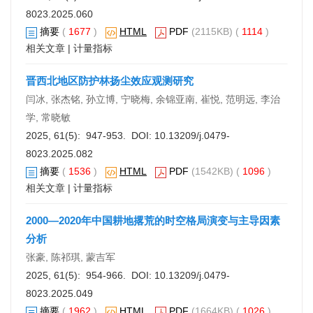
8023.2025.060
摘要
(
1677
)
HTML
PDF
(2115KB) (
1114
)
相关文章
|
计量指标
晋西北地区防护林扬尘效应观测研究
闫冰, 张杰铭, 孙立博, 宁晓梅, 余锦亚南, 崔悦, 范明远, 李治
学, 常晓敏
2025, 61(5): 947-953. DOI:
10.13209/j.0479-
8023.2025.082
摘要
(
1536
)
HTML
PDF
(1542KB) (
1096
)
相关文章
|
计量指标
2000—2020年中国耕地撂荒的时空格局演变与主导因素
分析
张豪, 陈祁琪, 蒙吉军
2025, 61(5): 954-966. DOI:
10.13209/j.0479-
8023.2025.049
摘要
(
1962
)
HTML
PDF
(1664KB) (
1026
)