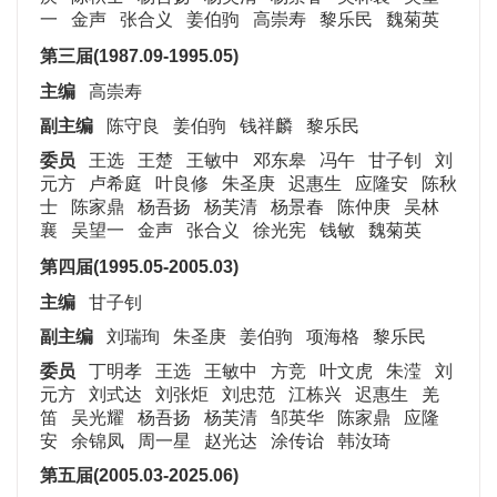
一 金声 张合义 姜伯驹 高崇寿 黎乐民 魏菊英
第三届(1987.09-1995.05)
主编
高崇寿
副主编
陈守良 姜伯驹 钱祥麟 黎乐民
委员
王选 王楚 王敏中 邓东皋 冯午 甘子钊 刘
元方 卢希庭 叶良修 朱圣庚 迟惠生 应隆安 陈秋
士 陈家鼎 杨吾扬 杨芙清 杨景春 陈仲庚 吴林
襄 吴望一 金声 张合义 徐光宪 钱敏 魏菊英
第四届(1995.05-2005.03)
主编
甘子钊
副主编
刘瑞珣 朱圣庚 姜伯驹 项海格 黎乐民
委员
丁明孝 王选 王敏中 方竞 叶文虎 朱滢 刘
元方 刘式达 刘张炬 刘忠范 江栋兴 迟惠生 羌
笛 吴光耀 杨吾扬 杨芙清 邹英华 陈家鼎 应隆
安 余锦凤 周一星 赵光达 涂传诒 韩汝琦
第五届(2005.03
-2025.06
)