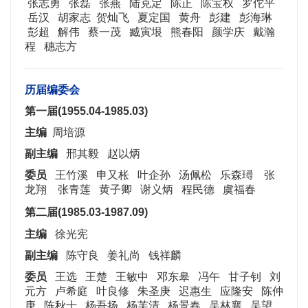
张志勇
张磊 张燕 陆克定 陈正 陈宝权 罗佗平
岳汉
胡家志 贺灿飞 夏定国 黄舟 彭建 彭海琳
彭超
解伟 蔡一茂 臧寅垠 熊春阳 颜学庆 戴瀚
程 穗志方
历届编委会
第一届(1955.04-1985.03)
主编
周培源
副主编
邢其毅 赵以炳
委员
王竹溪 申又枨 叶企孙 汤佩松 乐森璕 张
龙翔 张青莲 黄子卿 谢义炳 程民德 虞福春
第二届(1985.03-1987.09)
主编
徐光宪
副主编
陈守良 姜礼尚 钱祥麟
委员
王选 王楚 王敏中 邓东皋 冯午 甘子钊 刘
元方 卢希庭 叶良修 朱圣庚 迟惠生 应隆安 陈仲
庚 陈秋士 杨吾扬 杨芙清 杨景春 吴林襄 吴望