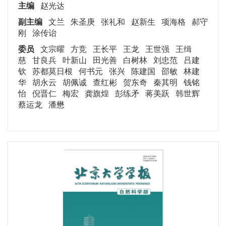
主编
赵光达
副主编
文兰 朱圣庚 张礼和 赵新生
项海格
郝守
刚 涂传诒
委员
文宗曜 方竞 王长平 王龙 王世强 王缉
慈 甘良兵 叶新山 田光善 白树林 刘忠范 吕建
钦 苏都莫日根 何书元 张兴 陈建国 邵敏 林建
华 胡永云 胡佩诚 查红彬 贺东奇 秦其明 钱铭
怡 倪晋仁 梅宏 龚旗煌 彭练矛 蒋美跃 韩世辉
蔡运龙 潘懋