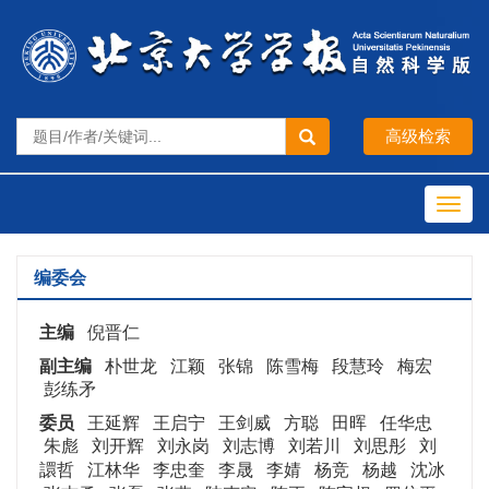
Toggl
navig
编委会
主编
倪晋仁
副主编
朴世龙 江颖 张锦 陈雪梅 段慧玲 梅宏
彭练矛
委员
王延辉 王启宁 王剑威 方聪 田晖 任华忠
朱彪
刘开辉 刘永岗 刘志博 刘若川 刘思彤 刘
譞哲 江林华
李忠奎 李晟 李婧 杨竞 杨越 沈冰