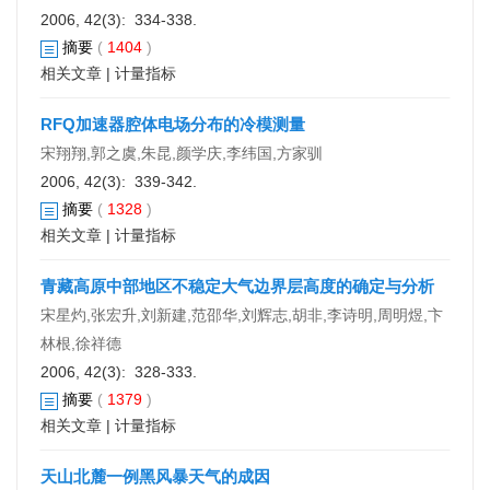
2006, 42(3): 334-338.
摘要
(
1404
)
相关文章
|
计量指标
RFQ加速器腔体电场分布的冷模测量
宋翔翔,郭之虞,朱昆,颜学庆,李纬国,方家驯
2006, 42(3): 339-342.
摘要
(
1328
)
相关文章
|
计量指标
青藏高原中部地区不稳定大气边界层高度的确定与分析
宋星灼,张宏升,刘新建,范邵华,刘辉志,胡非,李诗明,周明煜,卞
林根,徐祥德
2006, 42(3): 328-333.
摘要
(
1379
)
相关文章
|
计量指标
天山北麓一例黑风暴天气的成因