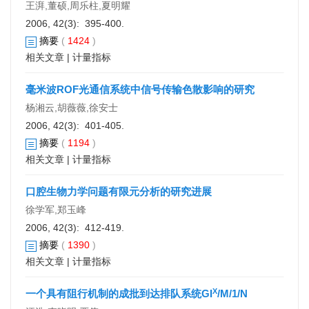
王湃,董硕,周乐柱,夏明耀
2006, 42(3): 395-400.
摘要
(
1424
)
相关文章
|
计量指标
毫米波ROF光通信系统中信号传输色散影响的研究
杨湘云,胡薇薇,徐安士
2006, 42(3): 401-405.
摘要
(
1194
)
相关文章
|
计量指标
口腔生物力学问题有限元分析的研究进展
徐学军,郑玉峰
2006, 42(3): 412-419.
摘要
(
1390
)
相关文章
|
计量指标
X
一个具有阻行机制的成批到达排队系统GI
/M/1/N