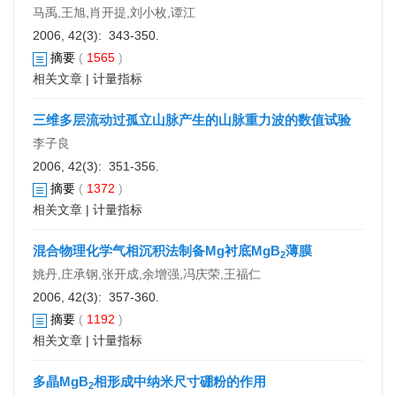
马禹,王旭,肖开提,刘小枚,谭江
2006, 42(3): 343-350.
摘要
(
1565
)
相关文章
|
计量指标
三维多层流动过孤立山脉产生的山脉重力波的数值试验
李子良
2006, 42(3): 351-356.
摘要
(
1372
)
相关文章
|
计量指标
混合物理化学气相沉积法制备Mg衬底MgB
薄膜
2
姚丹,庄承钢,张开成,余增强,冯庆荣,王福仁
2006, 42(3): 357-360.
摘要
(
1192
)
相关文章
|
计量指标
多晶MgB
相形成中纳米尺寸硼粉的作用
2