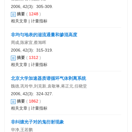
2006, 42(3): 305-309.
摘要
(
1248
)
相关文章
|
计量指标
非均匀地表的湍流通量和掺混高度
周成,陈家宜,蔡旭晖
2006, 42(3): 315-319.
摘要
(
1312
)
相关文章
|
计量指标
北京大学加速器质谱循环气体剥离系统
魏德,巩玲华,刘克新,袁敬琳,蒋正元,任晓堂
2006, 42(3): 324-327.
摘要
(
1862
)
相关文章
|
计量指标
非纠缠光子对的鬼衍射现象
华净,王若鹏