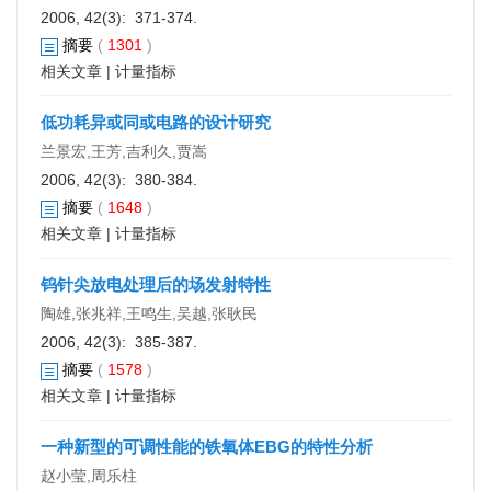
2006, 42(3): 371-374.
摘要
(
1301
)
相关文章
|
计量指标
低功耗异或同或电路的设计研究
兰景宏,王芳,吉利久,贾嵩
2006, 42(3): 380-384.
摘要
(
1648
)
相关文章
|
计量指标
钨针尖放电处理后的场发射特性
陶雄,张兆祥,王鸣生,吴越,张耿民
2006, 42(3): 385-387.
摘要
(
1578
)
相关文章
|
计量指标
一种新型的可调性能的铁氧体EBG的特性分析
赵小莹,周乐柱