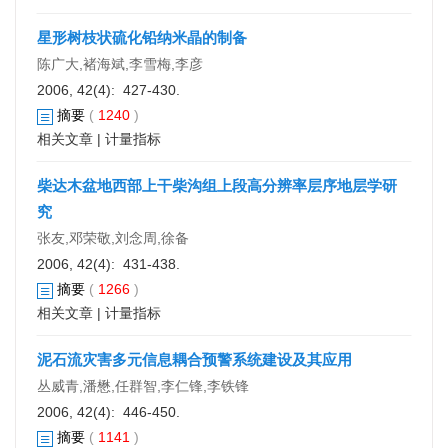
星形树枝状硫化铅纳米晶的制备
陈广大,褚海斌,李雪梅,李彦
2006, 42(4): 427-430.
摘要
(
1240
)
相关文章
|
计量指标
柴达木盆地西部上干柴沟组上段高分辨率层序地层学研
究
张友,邓荣敬,刘念周,徐备
2006, 42(4): 431-438.
摘要
(
1266
)
相关文章
|
计量指标
泥石流灾害多元信息耦合预警系统建设及其应用
丛威青,潘懋,任群智,李仁锋,李铁锋
2006, 42(4): 446-450.
摘要
(
1141
)