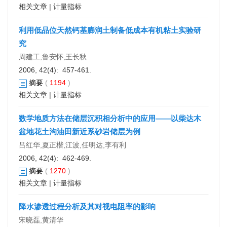
相关文章
|
计量指标
利用低品位天然钙基膨润土制备低成本有机粘土实验研
究
周建工,鲁安怀,王长秋
2006, 42(4): 457-461.
摘要
(
1194
)
相关文章
|
计量指标
数学地质方法在储层沉积相分析中的应用——以柴达木
盆地花土沟油田新近系砂岩储层为例
吕红华,夏正楷,江波,任明达,李有利
2006, 42(4): 462-469.
摘要
(
1270
)
相关文章
|
计量指标
降水渗透过程分析及其对视电阻率的影响
宋晓磊,黄清华