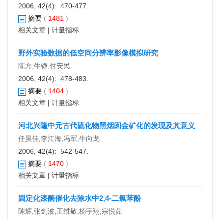
2006, 42(4): 470-477.
摘要
(
1481
)
相关文章
|
计量指标
野外实验数据的低空间分辨率影像模拟研究
陈方,牛铮,付安民
2006, 42(4): 478-483.
摘要
(
1404
)
相关文章
|
计量指标
河北兴隆中元古代硫化物黑烟囱金矿化的发现及其意义
任昊佳,李江海,冯军,牛向龙
2006, 42(4): 542-547.
摘要
(
1470
)
相关文章
|
计量指标
固定化漆酶催化去除水中2,4-二氯苯酚
陈辉,张剑波,王维敬,杨宇翔,宗悦茹