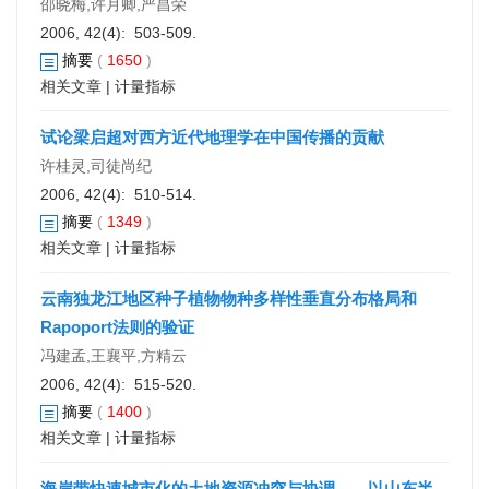
邵晓梅,许月卿,严昌荣
2006, 42(4): 503-509.
摘要
(
1650
)
相关文章
|
计量指标
试论梁启超对西方近代地理学在中国传播的贡献
许桂灵,司徒尚纪
2006, 42(4): 510-514.
摘要
(
1349
)
相关文章
|
计量指标
云南独龙江地区种子植物物种多样性垂直分布格局和
Rapoport法则的验证
冯建孟,王襄平,方精云
2006, 42(4): 515-520.
摘要
(
1400
)
相关文章
|
计量指标
海岸带快速城市化的土地资源冲突与协调——以山东半