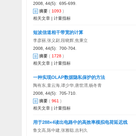
2008, 44(5): 695-699.
摘要
(
1093
)
相关文章
|
计量指标
短波信道相干带宽的计算
李彦丽,张义尉,段晓辉,焦秉立
2008, 44(5): 700-704.
摘要
(
1728
)
相关文章
|
计量指标
一种实现OLAP数据隐私保护的方法
陶有东,童云海,谭少华,唐世渭,杨冬青
2008, 44(5): 705-710.
摘要
(
961
)
相关文章
|
计量指标
用于288×4读出电路中的高效率模拟电荷延迟线
鲁文高,陈中建,张雅聪,吉利久