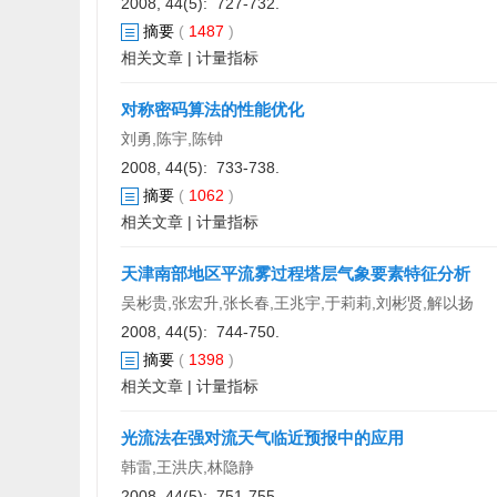
2008, 44(5): 727-732.
摘要
(
1487
)
相关文章
|
计量指标
对称密码算法的性能优化
刘勇,陈宇,陈钟
2008, 44(5): 733-738.
摘要
(
1062
)
相关文章
|
计量指标
天津南部地区平流雾过程塔层气象要素特征分析
吴彬贵,张宏升,张长春,王兆宇,于莉莉,刘彬贤,解以扬
2008, 44(5): 744-750.
摘要
(
1398
)
相关文章
|
计量指标
光流法在强对流天气临近预报中的应用
韩雷,王洪庆,林隐静
2008, 44(5): 751-755.