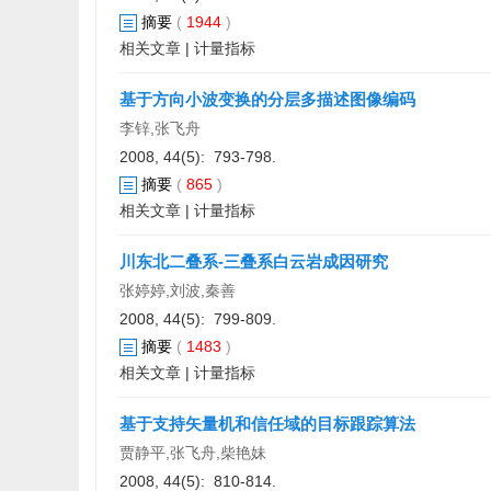
摘要
(
1944
)
相关文章
|
计量指标
基于方向小波变换的分层多描述图像编码
李锌,张飞舟
2008, 44(5): 793-798.
摘要
(
865
)
相关文章
|
计量指标
川东北二叠系-三叠系白云岩成因研究
张婷婷,刘波,秦善
2008, 44(5): 799-809.
摘要
(
1483
)
相关文章
|
计量指标
基于支持矢量机和信任域的目标跟踪算法
贾静平,张飞舟,柴艳妹
2008, 44(5): 810-814.