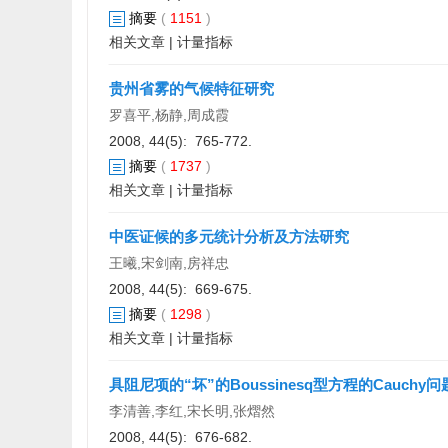
摘要
(
1151
)
相关文章
|
计量指标
贵州省雾的气候特征研究
罗喜平,杨静,周成霞
2008, 44(5): 765-772.
摘要
(
1737
)
相关文章
|
计量指标
中医证候的多元统计分析及方法研究
王曦,宋剑南,房祥忠
2008, 44(5): 669-675.
摘要
(
1298
)
相关文章
|
计量指标
具阻尼项的“坏”的Boussinesq型方程的Cauchy问
李清善,李红,宋长明,张熠然
2008, 44(5): 676-682.