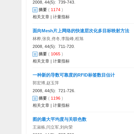
2008, 44(5): 739-743.
摘要
(
1174
)
相关文章
|
计量指标
面向Mesh片上网络的快速层次化多目标映射方法
林桦,张良,佟冬,李险峰,程旭
2008, 44(5): 711-720.
摘要
(
1065
)
相关文章
|
计量指标
一种新的导数可靠度的RFID标签数目估计
郭宏博,赵玉萍
2008, 44(5): 721-726.
摘要
(
1196
)
相关文章
|
计量指标
图的最大平均度与关联色数
王淑栋,闫立军,刘向荣