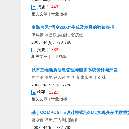
摘要
(
1443
)
相关文章
|
计量指标
南海台风“悟空2000”生成及发展的数值模拟
伊炳祺,刘启汉,梁爱民,张庆红
2008, 44(5): 773-780.
摘要
(
1532
)
相关文章
|
计量指标
城市三维地质信息管理与服务系统设计与开发
屈红刚,潘懋,吕晓俭,刘学清,张永波,于春林
2008, 44(5): 781-786.
摘要
(
1220
)
相关文章
|
计量指标
基于COMPOSITE设计模式与XML实现变差函数
姚凌青,潘懋,王占刚,屈红刚
2008, 44(5): 787-792.