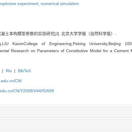
explosive experiment,
numerical simulation
素混凝土本构模型参数的实验研究[J]. 北京大学学报（自然科学版）.
,LIU KaixinCollege of Engineering,Peking University,Beijing 10
ental Research on Parameters of Constitutive Model for a Cement Mo
|
Ris
|
BibTeX
u.edu.cn/CN/
u.edu.cn/CN/Y2008/V44/I5/689