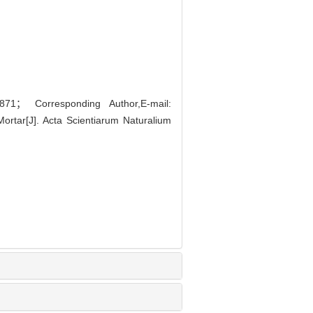
0871； Corresponding Author,E-mail:
rtar[J]. Acta Scientiarum Naturalium