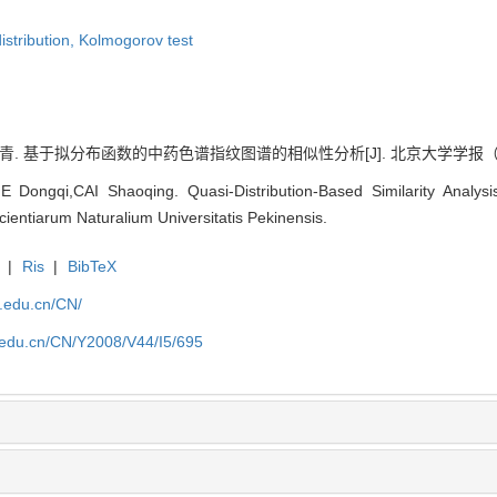
istribution,
Kolmogorov test
少青. 基于拟分布函数的中药色谱指纹图谱的相似性分析[J]. 北京大学学报
 Dongqi,CAI Shaoqing. Quasi-Distribution-Based Similarity Analysi
cientiarum Naturalium Universitatis Pekinensis.
|
Ris
|
BibTeX
u.edu.cn/CN/
u.edu.cn/CN/Y2008/V44/I5/695