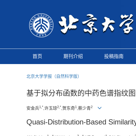
首页
期刊介绍
投稿指南
北京大学学报（自然科学版）
基于拟分布函数的中药色谱指纹图
1,*
2,*
1
2
安金兵
,许玉琼
,贺东奇
,蔡少青
Quasi-Distribution-Based Similari
1，*
2，*
1