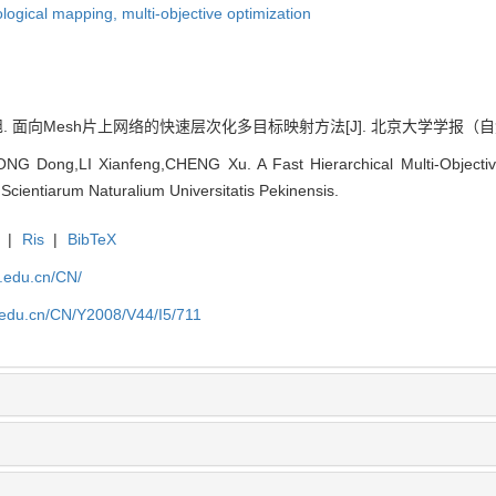
ological mapping,
multi-objective optimization
旭. 面向Mesh片上网络的快速层次化多目标映射方法[J]. 北京大学学报（
G Dong,LI Xianfeng,CHENG Xu. A Fast Hierarchical Multi-Objecti
Scientiarum Naturalium Universitatis Pekinensis.
|
Ris
|
BibTeX
u.edu.cn/CN/
u.edu.cn/CN/Y2008/V44/I5/711