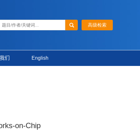
我们
English
orks-on-Chip