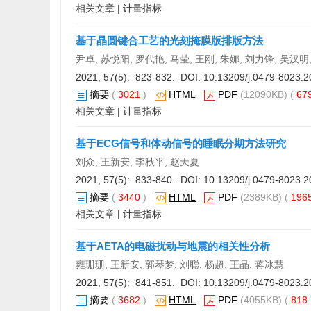
相关文章
|
计量指标
基于晶圆键合工艺的光刻掩膜版排版方法
尹卓, 苏悦阳, 罗代艳, 马莹, 王刚, 朱娜, 刘力锋, 吴汉明
2021, 57(5): 823-832. DOI:
10.13209/j.0479-8023.2
摘要
(
3021
)
HTML
PDF
(12090KB) (
67
相关文章
|
计量指标
基于ECG信号和体动信号的睡眠分期方法研究
刘众, 王新安, 李秋平, 赵天夏
2021, 57(5): 833-840. DOI:
10.13209/j.0479-8023.2
摘要
(
3440
)
HTML
PDF
(2389KB) (
196
相关文章
|
计量指标
基于AETA的电磁扰动与地震的相关性分析
雍珊珊, 王新安, 郭琴梦, 刘聪, 杨超, 王晶, 蒋冰慧
2021, 57(5): 841-851. DOI:
10.13209/j.0479-8023.2
摘要
(
3682
)
HTML
PDF
(4055KB) (
818