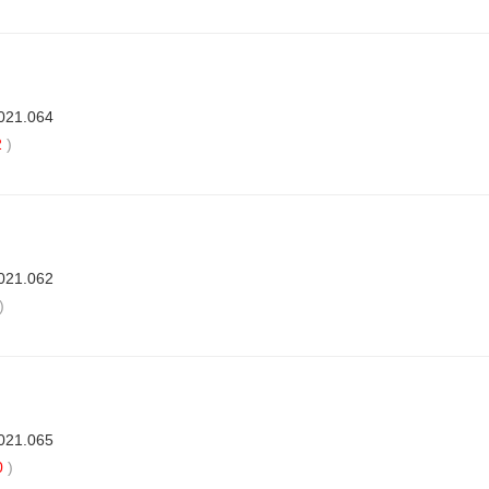
021.064
2
)
021.062
)
021.065
0
)