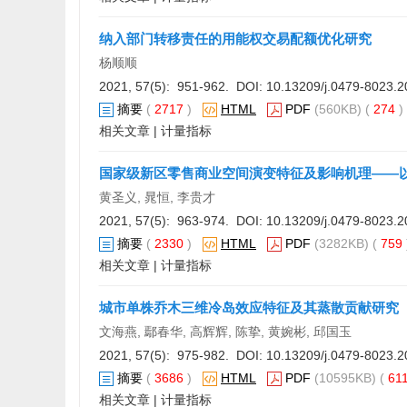
纳入部门转移责任的用能权交易配额优化研究
杨顺顺
2021, 57(5): 951-962. DOI:
10.13209/j.0479-8023.2
摘要
(
2717
)
HTML
PDF
(560KB) (
274
相关文章
|
计量指标
国家级新区零售商业空间演变特征及影响机理——
黄圣义, 晁恒, 李贵才
2021, 57(5): 963-974. DOI:
10.13209/j.0479-8023.2
摘要
(
2330
)
HTML
PDF
(3282KB) (
759
相关文章
|
计量指标
城市单株乔木三维冷岛效应特征及其蒸散贡献研究
​文海燕, 鄢春华, 高辉辉, 陈挚, 黄婉彬, 邱国玉
2021, 57(5): 975-982. DOI:
10.13209/j.0479-8023.2
摘要
(
3686
)
HTML
PDF
(10595KB) (
61
相关文章
|
计量指标