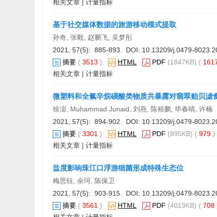
相关文章
|
计量指标
基于社交媒体数据的旅游移动模式提取
孙奇, 张毅, 赵鹏飞, 吴梦彤
2021, 57(5): 885-893. DOI:
10.13209/j.0479-8023.2
摘要
(
3513
)
HTML
PDF
(1847KB) (
161
相关文章
|
计量指标
微塑料和全氟辛烷磺酸类物质共暴露对翡翠贻贝滤
徐澎, Muhammad Junaid, 刘燕, 陈裕鹏, 毕春晴, 许楠
2021, 57(5): 894-902. DOI:
10.13209/j.0479-8023.2
摘要
(
3301
)
HTML
PDF
(895KB) (
979
相关文章
|
计量指标
盐度影响珠江口浮游细菌形成特殊生态位
梅思钰, 余珂, 陈保卫
2021, 57(5): 903-915. DOI:
10.13209/j.0479-8023.2
摘要
(
3561
)
HTML
PDF
(4019KB) (
708