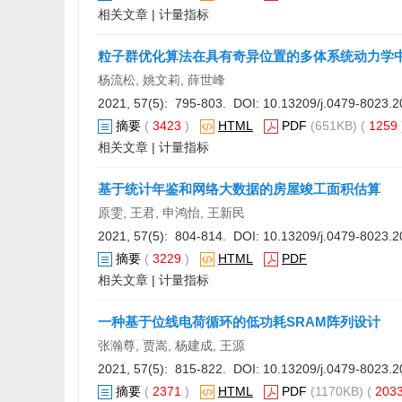
相关文章
|
计量指标
粒子群优化算法在具有奇异位置的多体系统动力学
杨流松, 姚文莉, 薛世峰
2021, 57(5): 795-803. DOI:
10.13209/j.0479-8023.2
摘要
(
3423
)
HTML
PDF
(651KB) (
1259
相关文章
|
计量指标
基于统计年鉴和网络大数据的房屋竣工面积估算
原雯, 王君, 申鸿怡, 王新民
2021, 57(5): 804-814. DOI:
10.13209/j.0479-8023.2
摘要
(
3229
)
HTML
PDF
相关文章
|
计量指标
一种基于位线电荷循环的低功耗SRAM阵列设计
张瀚尊, 贾嵩, 杨建成, 王源
2021, 57(5): 815-822. DOI:
10.13209/j.0479-8023.2
摘要
(
2371
)
HTML
PDF
(1170KB) (
203