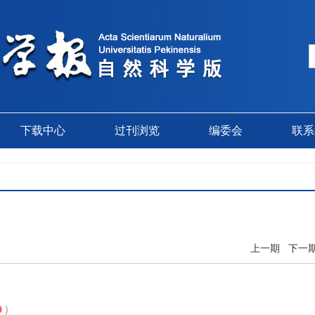
下载中心
过刊浏览
编委会
联系
上一期
下一
9
)