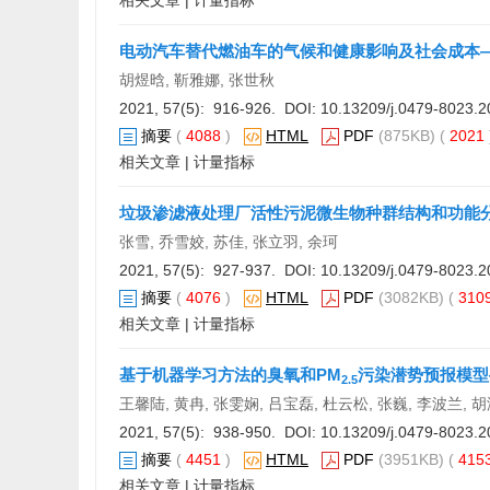
相关文章
|
计量指标
电动汽车替代燃油车的气候和健康影响及社会成本
胡煜晗, 靳雅娜, 张世秋
2021, 57(5): 916-926. DOI:
10.13209/j.0479-8023.2
摘要
(
4088
)
HTML
PDF
(875KB) (
2021
相关文章
|
计量指标
垃圾渗滤液处理厂活性污泥微生物种群结构和功能
张雪, 乔雪姣, 苏佳, 张立羽, 余珂
2021, 57(5): 927-937. DOI:
10.13209/j.0479-8023.2
摘要
(
4076
)
HTML
PDF
(3082KB) (
310
相关文章
|
计量指标
基于机器学习方法的臭氧和PM
污染潜势预报模型
2.5
王馨陆, 黄冉, 张雯娴, 吕宝磊, 杜云松, 张巍, 李波兰, 
2021, 57(5): 938-950. DOI:
10.13209/j.0479-8023.2
摘要
(
4451
)
HTML
PDF
(3951KB) (
415
相关文章
|
计量指标