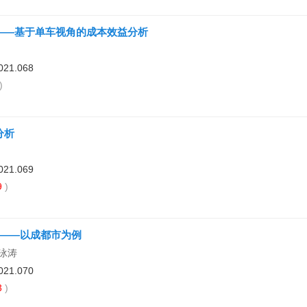
——基于单车视角的成本效益分析
021.068
)
分析
021.069
9
)
——以成都市为例
胡泳涛
021.070
3
)