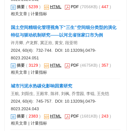
摘要
(
5239
)
HTML
PDF
(7056KB) (
447
)
相关文章
|
计量指标
国土空间精细化管理视角下“三生”空间细分类型的演化
特征与驱动机制研究——以河北省张家口市为例
许月卿, 卢龙辉, 冀正欣, 黄安, 段亚明
2024, 60(4): 732-744. DOI:
10.13209/j.0479-
8023.2024.051
摘要
(
3129
)
HTML
PDF
(4675KB) (
357
)
相关文章
|
计量指标
城市污泥水热碳化影响因素研究
王航, 刘阳生, 王殿常, 陈祥, 刘枫, 乔雪园, 李锟, 王先恺
2024, 60(4): 745-757. DOI:
10.13209/j.0479-
8023.2024.043
摘要
(
2383
)
HTML
PDF
(1681KB) (
243
)
相关文章
|
计量指标