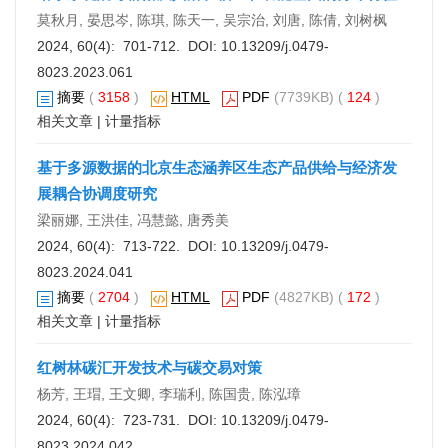
莫秋月, 晏思岑, 陈琪, 陈天一, 吴宗治, 刘唐, 陈倩, 刘树枫
2024, 60(4): 701-712. DOI:
10.13209/j.0479-
8023.2023.061
摘要
(
3158
)
HTML
PDF
(7739KB) (
124
)
相关文章
|
计量指标
基于多源数据的北京生态涵养区生态产品供给与经济发
展耦合协调度研究
梁丽娜, 王洪佳, 冯慧懿, 唐秀美
2024, 60(4): 713-722. DOI:
10.13209/j.0479-
8023.2024.041
摘要
(
2704
)
HTML
PDF
(4827KB) (
172
)
相关文章
|
计量指标
红树林碳汇开发技术与碳交易对策
杨芳, 王瑁, 王文卿, 李瑞利, 陈国贵, 陈泓璋
2024, 60(4): 723-731. DOI:
10.13209/j.0479-
8023.2024.042