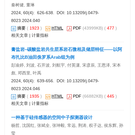
秦树健, 董琳
2024, 60(4): 626-638. DOI:
10.13209/j.0479-
8023.2024.040
摘要
(
1923
)
HTML
PDF
(43999KB) (
477
)
相关文章
|
计量指标
膏盐岩–碳酸盐岩共生层系岩石微相及储层特征——以阿
布扎比B油田侏罗系Arab组为例
彭渝婷, 刘波, 石开波, 刘航宇, 付英潇, 宋彦辰, 王恩泽, 宋本
彪, 邓西里, 叶禹
2024, 60(4): 639-656. DOI:
10.13209/j.0479-
8023.2024.046
摘要
(
1935
)
HTML
PDF
(66882KB) (
445
)
相关文章
|
计量指标
一种基于硅传感器的空间中子探测器设计
杨哲, 沈国红, 张斌全, 张珅毅, 常远, 荆涛, 权子达, 侯东辉, 孙
莹