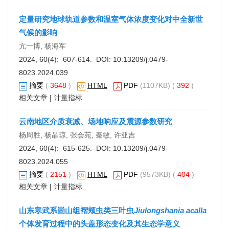
定量研究地球轨道参数和温室气体浓度变化对中全新世
气候的影响
亢一博, 杨海军
2024, 60(4): 607-614. DOI:
10.13209/j.0479-
8023.2024.039
摘要
(
3648
)
HTML
PDF
(1107KB) (
392
)
相关文章
|
计量指标
云南地区介质衰减、场地响应及震源参数研究
杨周胜, 杨晶琼, 张会苑, 秦敏, 许亚吉
2024, 60(4): 615-625. DOI:
10.13209/j.0479-
8023.2024.055
摘要
(
2151
)
HTML
PDF
(9573KB) (
404
)
相关文章
|
计量指标
山东寒武系崮山组褶颊虫类三叶虫
Jiulongshania acalla
个体发育过程中的头盖形态变化及其生态学意义