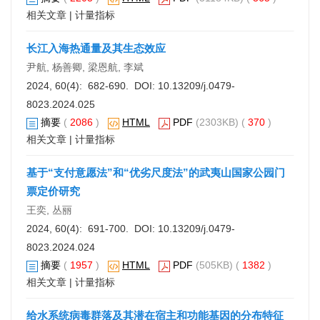
相关文章
|
计量指标
长江入海热通量及其生态效应
尹航, 杨善卿, 梁恩航, 李斌
2024, 60(4): 682-690. DOI:
10.13209/j.0479-
8023.2024.025
摘要
(
2086
)
HTML
PDF
(2303KB) (
370
)
相关文章
|
计量指标
基于“支付意愿法”和“优劣尺度法”的武夷山国家公园门
票定价研究
王奕, 丛丽
2024, 60(4): 691-700. DOI:
10.13209/j.0479-
8023.2024.024
摘要
(
1957
)
HTML
PDF
(505KB) (
1382
)
相关文章
|
计量指标
给水系统病毒群落及其潜在宿主和功能基因的分布特征