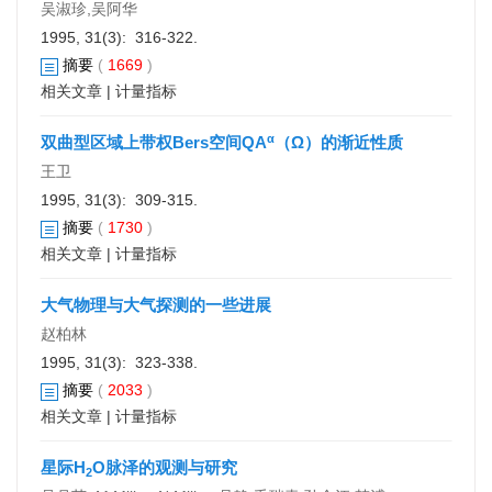
吴淑珍,吴阿华
1995, 31(3): 316-322.
摘要
(
1669
)
相关文章
|
计量指标
α
双曲型区域上带权Bers空间QA
（Ω）的渐近性质
王卫
1995, 31(3): 309-315.
摘要
(
1730
)
相关文章
|
计量指标
大气物理与大气探测的一些进展
赵柏林
1995, 31(3): 323-338.
摘要
(
2033
)
相关文章
|
计量指标
星际H
O脉泽的观测与研究
2