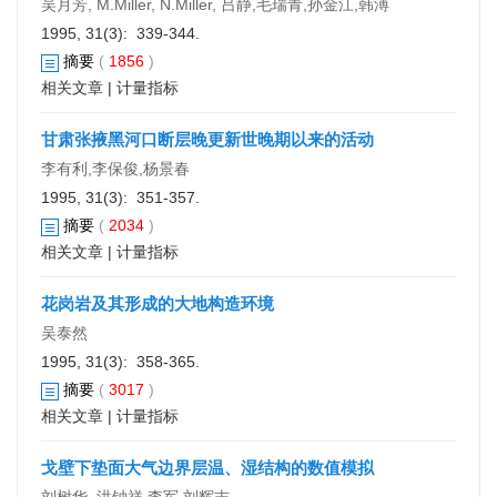
吴月芳, M.Miller, N.Miller, 吕静,毛瑞青,孙金江,韩溥
1995, 31(3): 339-344.
摘要
(
1856
)
相关文章
|
计量指标
甘肃张掖黑河口断层晚更新世晚期以来的活动
李有利,李保俊,杨景春
1995, 31(3): 351-357.
摘要
(
2034
)
相关文章
|
计量指标
花岗岩及其形成的大地构造环境
吴泰然
1995, 31(3): 358-365.
摘要
(
3017
)
相关文章
|
计量指标
戈壁下垫面大气边界层温、湿结构的数值模拟