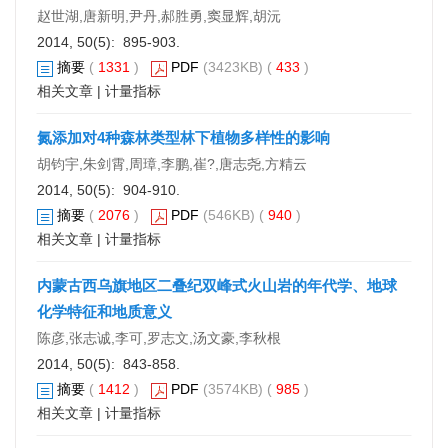
赵世湖,唐新明,尹丹,郝胜勇,窦显辉,胡沅
2014, 50(5): 895-903.
摘要
(
1331
)
PDF
(3423KB) (
433
)
相关文章
|
计量指标
氮添加对4种森林类型林下植物多样性的影响
胡钧宇,朱剑霄,周璋,李鹏,崔?,唐志尧,方精云
2014, 50(5): 904-910.
摘要
(
2076
)
PDF
(546KB) (
940
)
相关文章
|
计量指标
内蒙古西乌旗地区二叠纪双峰式火山岩的年代学、地球
化学特征和地质意义
陈彦,张志诚,李可,罗志文,汤文豪,李秋根
2014, 50(5): 843-858.
摘要
(
1412
)
PDF
(3574KB) (
985
)
相关文章
|
计量指标