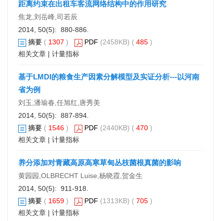
距离约束在出租车客流网络结构中的作用研究
焦龙,刘岳峰,司若辰
2014, 50(5): 880-886.
摘要
(
1307
)
PDF
(2458KB) (
485
)
相关文章
|
计量指标
基于LMDI的粮食生产因素分解模型及实证分析---以河南
省为例
刘玉,潘瑜春,任旭红,唐秀美
2014, 50(5): 887-894.
摘要
(
1546
)
PDF
(2440KB) (
470
)
相关文章
|
计量指标
养分添加对青藏高原高寒草甸丛枝菌根真菌的影响
黄园园,OLBRECHT Luise,杨晓霞,贺金生
2014, 50(5): 911-918.
摘要
(
1659
)
PDF
(1313KB) (
705
)
相关文章
|
计量指标