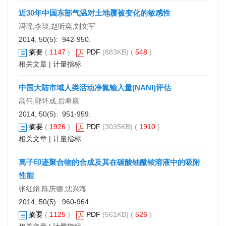
近30年中国东部气温对土地覆被变化的敏感性
冯瑶,李琰,赵昕奕,刘文军
2014, 50(5): 942-950.
摘要
(
1147
)
PDF
(883KB) (
548
)
相关文章
|
计量指标
中国大陆市域人类活动净氮输入量(NANI)评估
高伟,郭怀成,后希康
2014, 50(5): 951-959.
摘要
(
1926
)
PDF
(3035KB) (
1910
)
相关文章
|
计量指标
离子印迹聚合物的合成及其在碳酸铀酰铵溶液中的吸附
性能
张红娟,陈庆德,沈兴海
2014, 50(5): 960-964.
摘要
(
1125
)
PDF
(561KB) (
526
)