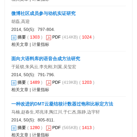
微博社区成员参与动机实证研究
胡磊,高迎
2014, 50(5): 797-804.
摘要
(
1303
)
PDF
(414KB) (
1024
)
相关文章
|
计量指标
面向大语料库的语音合成方法研究
于延锁,朱风云,李先刚,刘翼,吴玺宏
2014, 50(5): 791-796.
摘要
(
1489
)
PDF
(419KB) (
1203
)
相关文章
|
计量指标
一种改进的DMT云凝结核计数器过饱和比标定方法
马楠,赵春生,邓兆泽,陶江川,于仁杰,陈静,边宇轩
2014, 50(5): 805-811.
摘要
(
1280
)
PDF
(565KB) (
1413
)
相关文章
|
计量指标