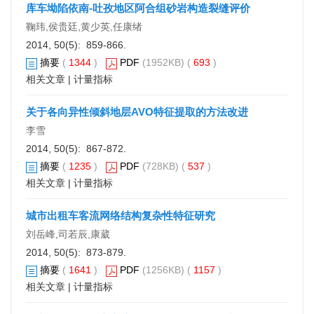
库车坳陷依南-吐孜地区阿合组砂岩构造裂缝评价
鞠玮,侯贵廷,黄少英,任康绪
2014, 50(5): 859-866.
摘要
(
1344
)
PDF
(1952KB) (
693
)
相关文章
|
计量指标
关于各向异性倾斜地层AVO特征提取的方法改进
李雪
2014, 50(5): 867-872.
摘要
(
1235
)
PDF
(728KB) (
537
)
相关文章
|
计量指标
城市出租车客流网络结构复杂性特征研究
刘岳峰,司若辰,康葳
2014, 50(5): 873-879.
摘要
(
1641
)
PDF
(1256KB) (
1157
)
相关文章
|
计量指标