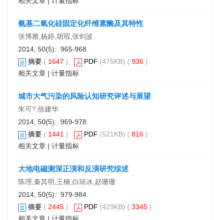
相关文章
|
计量指标
氨基二氧化硅固定化纤维素酶及其特性
张博雅,杨婷,胡瑕,张剑波
2014, 50(5): 965-968.
摘要
(
1647
)
PDF
(475KB) (
936
)
相关文章
|
计量指标
城市大气污染的风险认知研究评述与展望
朱可?,徐建华
2014, 50(5): 969-978.
摘要
(
1441
)
PDF
(521KB) (
816
)
相关文章
|
计量指标
大地电磁测深正演和反演研究综述
陈理,秦其明,王楠,白琰冰,赵珊珊
2014, 50(5): 979-984.
摘要
(
2445
)
PDF
(429KB) (
3345
)
相关文章
|
计量指标