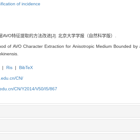
fication of incidence
层AVO特征提取的方法改进[J]. 北京大学学报（自然科学版）.
od of AVO Character Extraction for Anisotropic Medium Bounded by a
ekinensis.
|
Ris
|
BibTeX
u.edu.cn/CN/
u.edu.cn/CN/Y2014/V50/I5/867