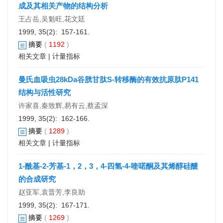
成及其相关产物的结构分析
王占岳,吴魁旺,花文廷
1999, 35(2): 157-161.
摘要
(
1192
)
相关文章
|
计量指标
曼氏血吸虫28kDa谷胱甘肽S-转移酶的有效抗原肽P141
结构与活性研究
许家喜,秦致辉,易有云,蔡孟深
1999, 35(2): 162-166.
摘要
(
1289
)
相关文章
|
计量指标
1-酰基-2-芳基-1，2，3，4-四氢-4-喹喏酮及其烯醇硅醚
的合成研究
赵亚军,袁晋芳,李良助
1999, 35(2): 167-171.
摘要
(
1269
)