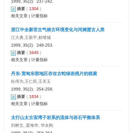
1999, 35(2): 237-242.
摘要
(
1304
)
相关文章
|
计量指标
浙江中全新世古气候古环境变化与河姆渡古人类
江大勇,王新平,郝维城
1999, 35(2): 248-253.
摘要
(
1645
)
相关文章
|
计量指标
丹东-宽甸东部地区存在古蛇绿岩残片的线索
杜伟为,王仁民,王关玉
1999, 35(2): 254-258.
摘要
(
1834
)
相关文章
|
计量指标
太行山太古宙湾子岩系的流体与岩石平衡体系
刘树文, 梁海华, 华永刚