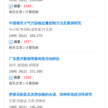
1999, 35(2): 259-264.
摘要
(
1648
)
相关文章
|
计量指标
中国城市大气污染物总量控制方法及案例研究
马小明,李诗刚,栾胜基,叶文虎
1999, 35(2): 265-270.
摘要
(
1977
)
相关文章
|
计量指标
广东恩开断裂带新构造活动特征
张珂, 陈国能,邓孺孺
1999, 35(2): 271-280.
摘要
(
1928
)
相关文章
|
计量指标
荞麦花粉肽及其类似物的合成、结构和免疫活性研究
王霞,刘俊达,王舒,宋艳玲
1999, 35(2): 195-200.