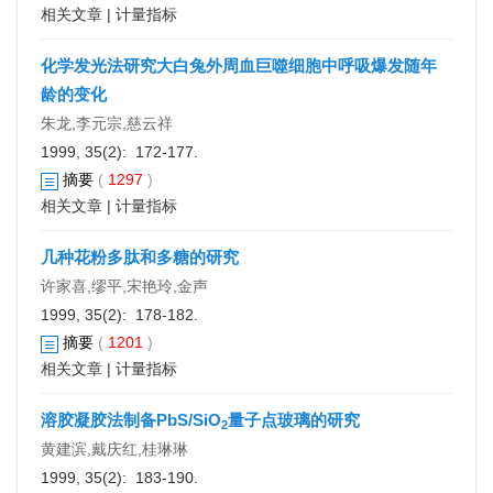
相关文章
|
计量指标
化学发光法研究大白兔外周血巨噬细胞中呼吸爆发随年
龄的变化
朱龙,李元宗,慈云祥
1999, 35(2): 172-177.
摘要
(
1297
)
相关文章
|
计量指标
几种花粉多肽和多糖的研究
许家喜,缪平,宋艳玲,金声
1999, 35(2): 178-182.
摘要
(
1201
)
相关文章
|
计量指标
溶胶凝胶法制备PbS/SiO
量子点玻璃的研究
2
黄建滨,戴庆红,桂琳琳
1999, 35(2): 183-190.