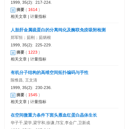
1999, 35(2): 217-224.
摘要
(
1614
)
相关文章
|
计量指标
人胎肝金属硫蛋白的分离纯化及酶联免疫吸附检测
郑军恒；茹刚；茹炳根
1999, 35(2): 225-229.
摘要
(
1223
)
相关文章
|
计量指标
有机分子结构的高维空间拓扑编码与手性
陈惟昌, 王文清
1999, 35(2): 230-236.
摘要
(
1545
)
相关文章
|
计量指标
在空间微重力条件下斑头雁血红蛋白晶体生长
华子千,梁学,梁宇和,徐谦,邝宝,李会广,卫新成