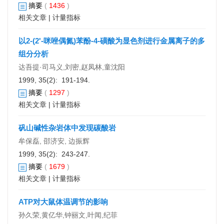
摘要
(
1436
)
相关文章
|
计量指标
以2-(2'-咪唑偶氮)苯酚-4-磺酸为显色剂进行金属离子的多
组分分析
达吾提·司马义,刘密,赵凤林,童沈阳
1999, 35(2): 191-194.
摘要
(
1297
)
相关文章
|
计量指标
矾山碱性杂岩体中发现碳酸岩
牟保磊, 邵济安, 边振辉
1999, 35(2): 243-247.
摘要
(
1679
)
相关文章
|
计量指标
ATP对大鼠体温调节的影响
孙久荣,黄亿华,钟丽文,叶闻,纪菲