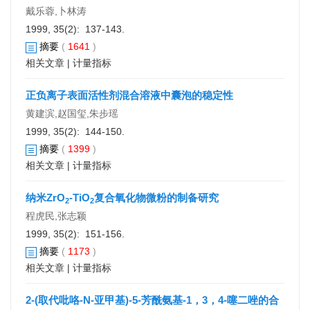
戴乐蓉,卜林涛
1999, 35(2): 137-143.
摘要
(
1641
)
相关文章
|
计量指标
正负离子表面活性剂混合溶液中囊泡的稳定性
黄建滨,赵国玺,朱步瑶
1999, 35(2): 144-150.
摘要
(
1399
)
相关文章
|
计量指标
纳米ZrO
-TiO
复合氧化物微粉的制备研究
2
2
程虎民,张志颖
1999, 35(2): 151-156.
摘要
(
1173
)
相关文章
|
计量指标
2-(取代吡咯-N-亚甲基)-5-芳酰氨基-1，3，4-噻二唑的合