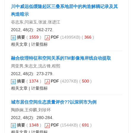
川中威远低缓隆起区三叠系地层中的构造解耦记录及其
构造暗示
谷志东,闫淑玉,张波,张进江
2012, 48(2): 262-272.
摘要
(
1559
)
PDF
(14995KB) (
366
)
相关文章
|
计量指标
融合纹理特征和空间关系的TM影像海岸线自动提取
周亚男,朱志文,沈占锋,程熙
2012, 48(2): 273-279.
摘要
(
1374
)
PDF
(4207KB) (
500
)
相关文章
|
计量指标
城市居住空间生态质量评价??以深圳市为例
陶静娴,王仰麟,刘珍环
2012, 48(2): 280-284.
摘要
(
1348
)
PDF
(1544KB) (
691
)
相关文章
|
计量指标