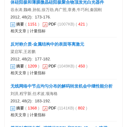
体硅阳极和薄膜微晶硅阳极聚合物顶发光白光器件
谷永涛,魏峰,孙拓,徐万劲,冉广照,章勇,牛巧利,秦国刚
2012, 48(2): 173-176.
摘要
(
1151
)
PDF
(1007KB) (
421
)
相关文章
|
计量指标
反对称介质-金属结构中的表面等离激元
梁启军,王若鹏
2012, 48(2): 177-182.
摘要
(
1209
)
PDF
(1049KB) (
450
)
相关文章
|
计量指标
无线网络中节点均匀分布的解码转发机会中继性能分析
刘洪,程宇新,任术波,项海格
2012, 48(2): 183-192.
摘要
(
1368
)
PDF
(1141KB) (
802
)
相关文章
|
计量指标