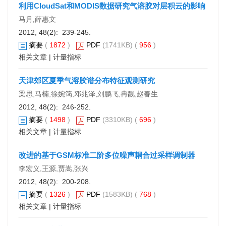
利用CloudSat和MODIS数据研究气溶胶对层积云的影响
马月,薛惠文
2012, 48(2): 239-245.
摘要
(
1872
)
PDF
(1741KB) (
956
)
相关文章
|
计量指标
天津郊区夏季气溶胶谱分布特征观测研究
梁思,马楠,徐婉筠,邓兆泽,刘鹏飞,冉靓,赵春生
2012, 48(2): 246-252.
摘要
(
1498
)
PDF
(3310KB) (
696
)
相关文章
|
计量指标
改进的基于GSM标准二阶多位噪声耦合过采样调制器
李宏义,王源,贾嵩,张兴
2012, 48(2): 200-208.
摘要
(
1326
)
PDF
(1583KB) (
768
)
相关文章
|
计量指标