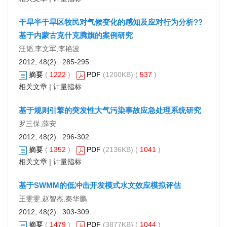
干旱半干旱区牧民对气候变化的感知及应对行为分析??
基于内蒙古克什克腾旗的案例研究
汪韬,李文军,李艳波
2012, 48(2): 285-295.
摘要
(
1222
)
PDF
(1200KB) (
537
)
相关文章
|
计量指标
基于规则引擎的突发性大气污染事故应急处理系统研究
罗三保,薛安
2012, 48(2): 296-302.
摘要
(
1352
)
PDF
(2136KB) (
1041
)
相关文章
|
计量指标
基于SWMM的低冲击开发模式水文效应模拟评估
王雯雯,赵智杰,秦华鹏
2012, 48(2): 303-309.
摘要
(
1479
)
PDF
(3877KB) (
1044
)