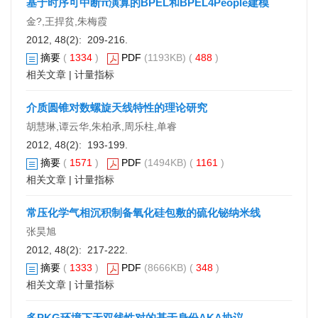
基于时序可中断π演算的BPEL和BPEL4People建模
金?,王捍贫,朱梅霞
2012, 48(2): 209-216.
摘要
(
1334
)
PDF
(1193KB) (
488
)
相关文章
|
计量指标
介质圆锥对数螺旋天线特性的理论研究
胡慧琳,谭云华,朱柏承,周乐柱,单睿
2012, 48(2): 193-199.
摘要
(
1571
)
PDF
(1494KB) (
1161
)
相关文章
|
计量指标
常压化学气相沉积制备氧化硅包敷的硫化铋纳米线
张昊旭
2012, 48(2): 217-222.
摘要
(
1333
)
PDF
(8666KB) (
348
)
相关文章
|
计量指标
多PKG环境下无双线性对的基于身份AKA协议