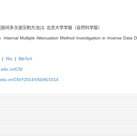
域层间多次波压制方法[J]. 北京大学学报（自然科学版）.
. Internal Multiple Attenuation Method Investigation in Inverse Data 
|
Ris
|
BibTeX
u.edu.cn/CN/
u.edu.cn/CN/Y2014/V50/I6/1014