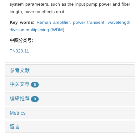
system parameters, such as the input pump power and fiber
length, have no effects on it.
Key words:
Raman amplifier,
power transient,
wavelength
division multiplexing (WDM)
中图分类号:
TN929.11
参考文献
相关文章
6
编辑推荐
0
Metrics
留言