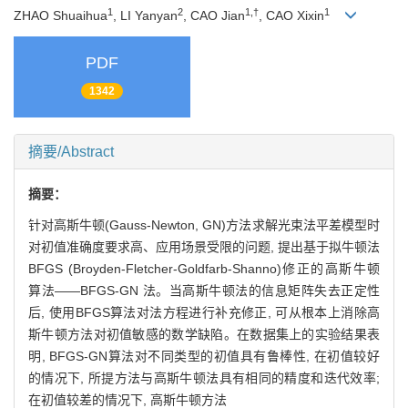
1
2
1,†
1
ZHAO Shuaihua
, LI Yanyan
, CAO Jian
, CAO Xixin
PDF
1342
摘要/Abstract
摘要：
针对高斯牛顿(Gauss-Newton, GN)方法求解光束法平差模型时
对初值准确度要求高、应用场景受限的问题, 提出基于拟牛顿法
BFGS (Broyden-Fletcher-Goldfarb-Shanno)修正的高斯牛顿
算法——BFGS-GN 法。当高斯牛顿法的信息矩阵失去正定性
后, 使用BFGS算法对法方程进行补充修正, 可从根本上消除高
斯牛顿方法对初值敏感的数学缺陷。在数据集上的实验结果表
明, BFGS-GN算法对不同类型的初值具有鲁棒性, 在初值较好
的情况下, 所提方法与高斯牛顿法具有相同的精度和迭代效率;
在初值较差的情况下, 高斯牛顿方法