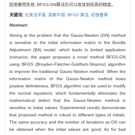
因发散而失效, BFGS-GN算法仍可以收敛到较高的精度。
关键词:
光束法平差,
高斯牛顿,
BFGS 算法,
初值鲁棒
Abstract:
Aiming at the problem that the Gauss-Newton (GN) method
is sensitive to the initial information matrix in the Bundle
Adjustment (BA) model, which leads to limited application
scenarios, the paper proposes a novel method BFGS-GN
using BFGS (Broyden-Fletcher-Goldfarb-Shanno) algorithm
to improve the traditional Gauss-Newton method. When the
information matrix of the Gauss-Newton method loses
positive definiteness, BFGS algorithm can be used to modify
the normal equations, which fundamentally eliminates the
mathematical defect that the Gauss-Newton method is
sensitive to initial values. Experimental results demonstrate
that proposed method is robust to different types of initials.
The same accuracy and the number of iterations as GN can
be obtained when the initial values are good. As for bad