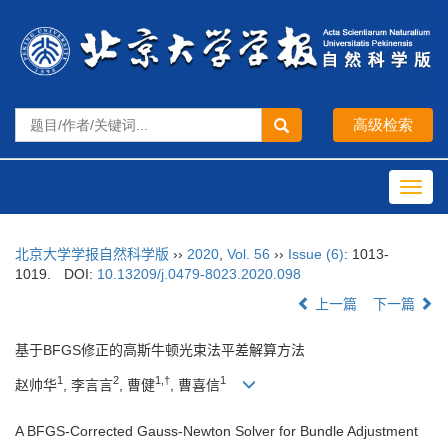
Toggl
navig
北京大学学报自然科学版
››
2020
,
Vol. 56
››
Issue (6)
: 1013-
1019.
DOI:
10.13209/j.0479-8023.2020.098
上一篇
下一篇
基于BFGS修正的高斯牛顿光束法平差解算方法
1
2
1,†
1
赵帅华
, 李言言
, 曹健
, 曹喜信
A BFGS-Corrected Gauss-Newton Solver for Bundle Adjustment