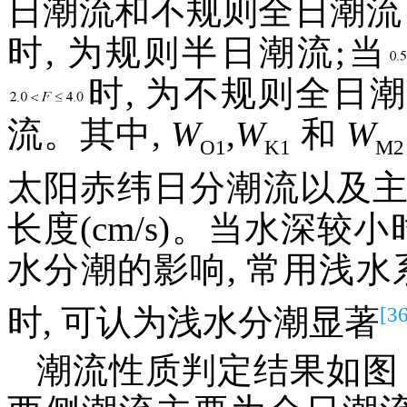
日潮流和不规则全日潮流 4
时, 为规则半日潮流;当
时, 为不规则全日
流。其中,
W
,
W
和
W
O1
K1
M2
太阳赤纬日分潮流以及
长度(cm/s)。当水深较
水分潮的影响, 常用浅水
[36
时, 可认为浅水分潮显著
潮流性质判定结果如图 2