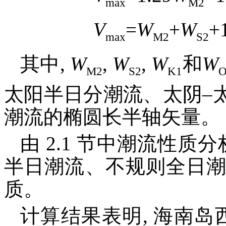
max
M2
V
=
W
+
W
+
max
M2
S2
其中,
W
,
W
,
W
和
W
M2
S2
K1
O
太阳半日分潮流、太阴–
潮流的椭圆长半轴矢量。
由 2.1 节中潮流性质
半日潮流、不规则全日潮
质。
计算结果表明, 海南岛