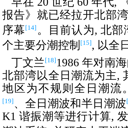
早在 20 世纪 60 年
报告》就已经拉开北部
[14]
序幕
。目前认为, 北部湾潮
[15]
个主要分潮控制
, 以全
[18]
丁文兰
1986 年对
北部湾以全日潮流为主, 
地区为不规则全日潮流
[19]
、全日潮波和半日潮波
K1 谐振潮等进行计算,