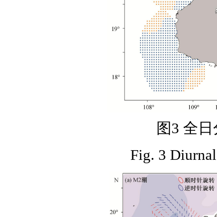
图3 全
Fig. 3 Diurnal