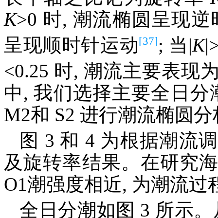
K
>0 时, 潮流椭圆呈现逆
[37]
呈现顺时针运动
; 当|
K
|
<0.25 时, 潮流主要表
中, 我们选择主要全日分潮
M2和 S2 进行潮流椭圆
图 3 和 4 为根据
及旋转率结果。在研究海区的
O1潮强度相近, 为潮流
全日分潮如图 3 所示。从