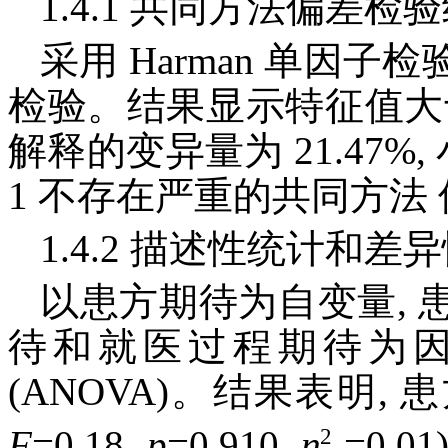
1.4.1 共同方法偏差检
采用 Harman 单因
检验。结果显示特征值大于 
解释的变异量为 21.47%,
1 不存在严重的共同方法
1.4.2 描述性统计和差
以患方期待为自变量,
待和就医过程期待为因
(ANOVA)。结果表明, 
2
F
=0.18,
p
=0.910,
η
=0.