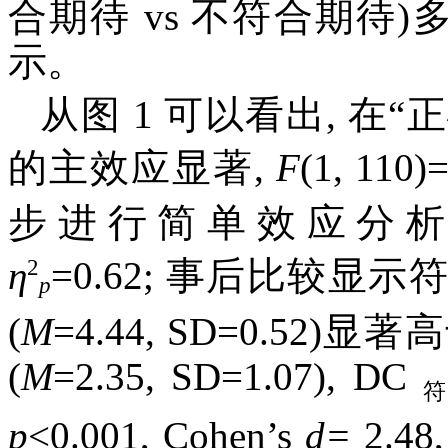
合期待 vs 不符合期待)
示。
从图 1 可以看出, 在
的主效应显著,
F
(1, 110)
步进行简单效应分析
2
η
=0.62; 事后比较显
p
(
M
=4.44, SD=0.5
(
M
=2.35, SD=1.07), DC
p
<0.001, Cohen’s
d=
2.48