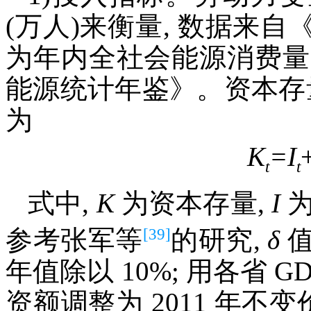
(万人)来衡量, 数据来
为年内全社会能源消费量(
能源统计年鉴》。资本存
为
K
=I
t
t
式中,
K
为资本存量,
I
为
[39]
参考张军等
的研究,
δ
值
年值除以 10%; 用各省 
资额调整为 2011 年不