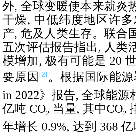
外, 全球变暖使本来就
干燥, 中低纬度地区许
产, 危及人类生存。联
五次评估报告指出, 人
模增加, 极有可能是 2
[2]
要原因
。根据国际能源署
in 2022》报告, 全球
亿吨 CO
当量, 其中CO
排
2
2
年增长 0.9%, 达到 36