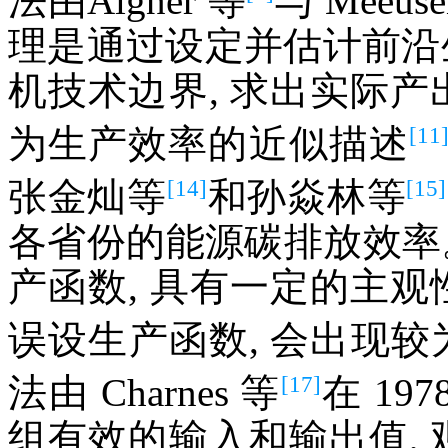
法由Aigner 等
与 Meeus
理是通过设定并估计前沿
机技术边界, 求出实际产
[11
为生产效率的近似描述
[14]
[15]
张金灿等
和孙焱林等
各省份的能源碳排放效率。
产函数, 具有一定的主观
误设生产函数, 会出现
[17]
法由 Charnes 等
在 19
组有效的输入和输出值, 