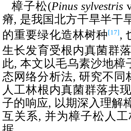
樟子松(
Pinus sylvestris
v
瘠, 是我国北方干旱半
[17]
的重要绿化造林树种
,
生长发育受根内真菌群
此, 本文以毛乌素沙地樟
态网络分析法, 研究不同
人工林根内真菌群落共
子的响应, 以期深入理
互关系, 并为樟子松人
据。