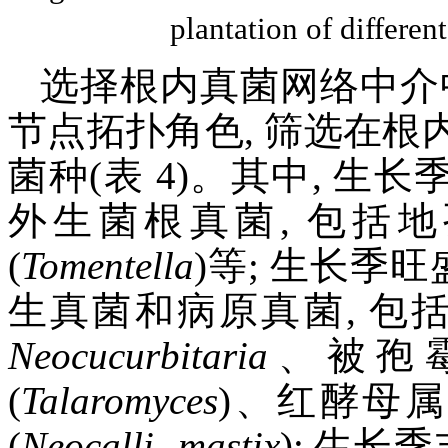
plantation of differe
选择根内真菌网络中介中心
节点拓扑角色, 筛选在
菌种(表 4)。其中, 生长
外生菌根真菌, 包括地
(
Tomentella
)等; 生长季旺
生真菌和病原真菌, 包
Neocucurbitaria
、被孢霉
(
Talaromyces
)、红酵母属
(
Neocalli-
mastix
); 生长