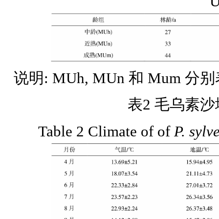
U
说明: MUh, MUn 和 Mu
表2 毛乌素
Table 2 Climate of of
P. sylve