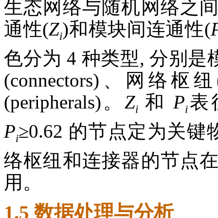
生态网络与随机网络之
通性(
Z
)和模块间连通性(
i
色分为 4 种类型, 分别是模
(connectors)、网络枢
(peripherals)。
Z
和
P
表
i
i
P
≥0.62 的节点定为关
i
络枢纽和连接器的节点
用。
1.5 数据处理与分析