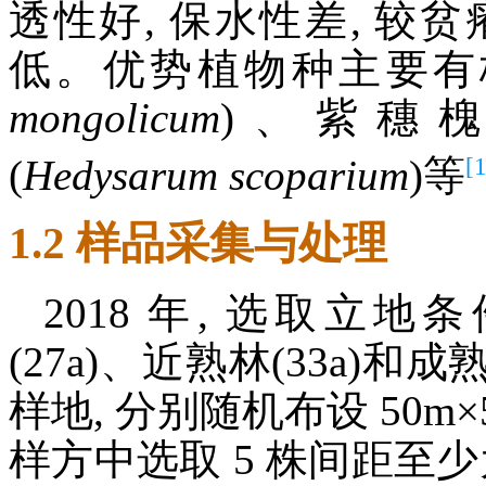
透性好, 保水性差, 较贫
低。优势植物种主要有
mongolicum
)、紫穗槐
[
(
Hedysarum scoparium
)等
1.2 样品采集与处理
2018 年, 选取
(27a)、近熟林(33a)和
样地, 分别随机布设 50m
样方中选取 5 株间距至少为