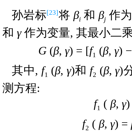
[23]
孙岩标
将
β
和
β
作为
i
j
和
γ
作为变量, 其最小二
G
(
β
,
γ
) = [
f
(
β
,
γ
) 
1
其中,
f
(
β
,
γ
)和
f
(
β
,
γ
)
1
2
测方程:
f
(
β
,
γ
)
1
f
(
β
,
γ
) =
2