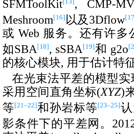
[13]
SFMToolKit
, CMP-MV
[16]
[17
Meshroom
以及3Dflow
或 Web 服务。还有许
[18]
[19]
[
如SBA
, sSBA
和 g2o
的核心模块, 用于估计特
在光束法平差的模型实
采用空间直角坐标(
XYZ
)
[21–22]
[23–25]
等
和孙岩标等
认
影条件下的平差网。2012