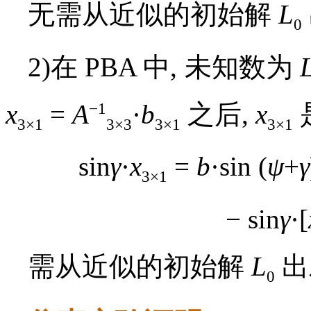
无需从近似的初始解
L
0
2)在 PBA 中, 未知数为
−1
x
=
A
·
b
之后,
x
3×1
3×3
3×1
3×1
sin
γ
·
x
=
b
·sin (
ψ
+
γ
3×1
− sin
γ
·[
需从近似的初始解
L
出
0