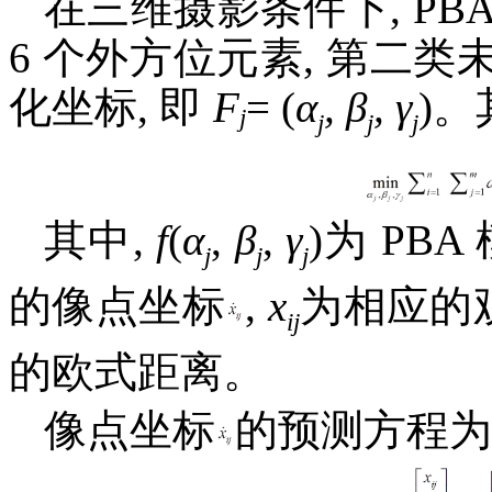
在三维摄影条件下, P
6 个外方位元素, 第二类
化坐标, 即
F
= (
α
, β
, γ
)
j
j
j
j
其中,
f
(
α
,
β
,
γ
)为 PB
j
j
j
的像点坐标
,
x
为相应的
ij
的欧式距离。
像点坐标
的预测方程