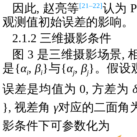
[21–22]
因此, 赵亮等
认为 
观测值初始误差的影响。
2.1.2 三维摄影条件
图 3 是三维摄影场景
是{
α
,
β
}与{
α
,
β
}。假设
i
i
j
j
误差是均值为 0, 方差为
}, 视差角
γ
对应的二面角
影条件下可参数化为