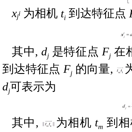
x
为相机
t
到达特征点
i
j
i
其中,
d
是特征点
F
在
j
j
到达特征点
F
的向量,
j
d
可表示为
j
其中,
为相机
t
到相
m