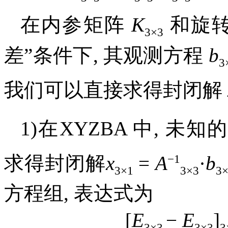
在内参矩阵
K
和旋
3×3
差”条件下, 其观测方程
b
3
我们可以直接求得封闭解
1)在XYZBA 中, 未
−1
求得封闭解
x
=
A
·
b
3×1
3×3
3
方程组, 表达式为
[
E
−
E
]
3×3
3×3
3