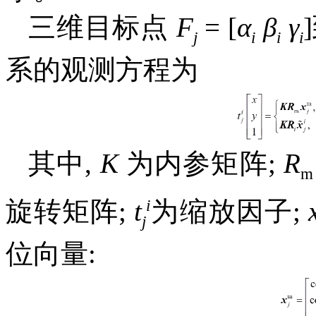
三维目标点
F
= [
α
β
γ
j
i
i
i
系的观测方程为
其中,
K
为内参矩阵;
R
m
i
旋转矩阵;
t
为缩放因子;
j
位向量: