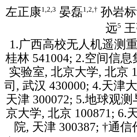
1,2,3
1,2,
†
左正康
晏磊
孙岩标
5
远
王
1.广西高校无人机遥测重
桂林 541004; 2.空间
实验室, 北京大学, 北京 
司, 武汉 430000; 4
天津 300072; 5.地
京大学, 北京 100871
院, 天津 300387; †通信作者