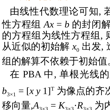
由线性代数理论可知,
性方程组
Ax
=
b
的封闭
的方程组为线性方程组, 
从近似的初始解
x
出发,
0
组的解算不依赖于初始值
在 PBA 中, 单根光
T
b
= [
x y
1]
为像点的齐
3×1
移向量,
A
=
K
·
R
为
3×3
3×3
3×3