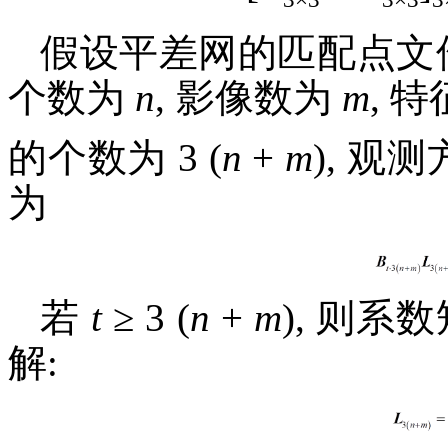
假设平差网的匹配点文件
个数为
n
, 影像数为
m
, 
的个数为 3 (
n
+
m
), 观
为
若
t
≥ 3 (
n
+
m
), 则系
解: