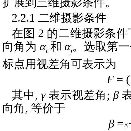
扩展到三维摄影条件。
2.2.1 二维摄影条件
在图 2 的二维摄影条
向角为
α
和
α
。选取第一
i
j
标点用视差角可表示为
F
= 
其中,
γ
表示视差角;
β
表
向角, 等价于
β
=