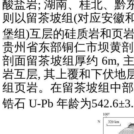
酸盐岩; 湖南、桂北、
则以留茶坡组(对应安徽
堡组)互层的硅质岩和页
贵州省东部铜仁市坝黄剖
剖面留茶坡组厚约 6m,
岩互层, 其上覆和下伏
组页岩。在留茶坡组中部有
锆石 U-Pb 年龄为542.6±3