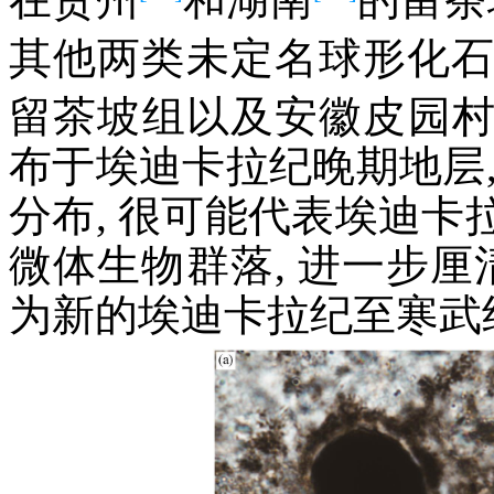
其他两类未定名球形化
留茶坡组以及安徽皮园
布于埃迪卡拉纪晚期地层
分布, 很可能代表埃迪
微体生物群落, 进一步厘
为新的埃迪卡拉纪至寒武