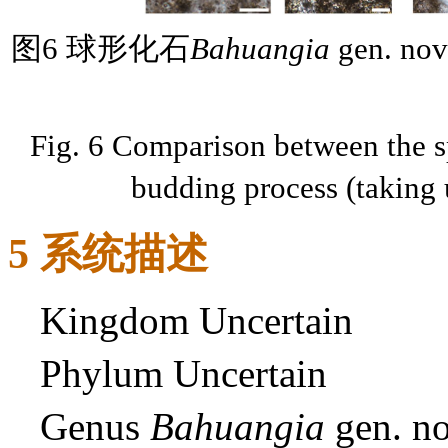
图6 球形化石
Bahuangia
gen.
Fig. 6 Comparison between the s
budding process (taking 
5 系统描述
Kingdom Uncertain
Phylum Uncertain
Genus
Bahuangia
gen. no