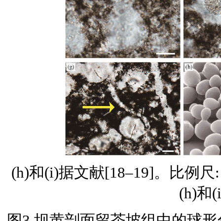
(h)和(i)据文献[18–19]。比例尺: 
(h)和
图3 坝黄剖面留茶坡组中的球