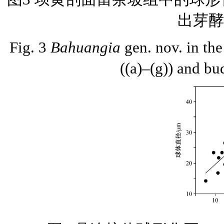
出芽酵母
Fig. 3
Bahuangia
gen. nov. in th
((a)–(g)) and bud