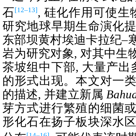
[12–13]
石
, 硅化作用可使生
研究地球早期生命演化
东部坝黄村埃迪卡拉纪–
岩为研究对象, 对其中
茶坡组中下部, 大量产出
的形式出现。本文对一
的描述, 并建立新属
Bahua
芽方式进行繁殖的细菌
形化石在扬子板块深水
[14–16]