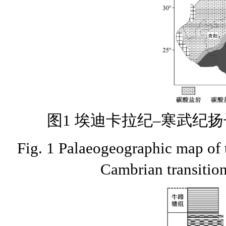
图1 埃迪卡拉纪–寒武纪扬
Fig. 1 Palaeogeographic map of 
Cambrian transition