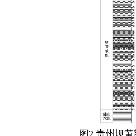
图2 贵州坝