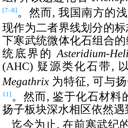
[7–8]
。然而, 我国南方的
现作为二者界线划分的标志
下寒武统微体化石组合的
统底界的
Asteridium
-
Hel
(AHC) 疑源类化石带
Megathrix
为特征, 可与
11]
。然而, 鉴于化石材料
扬子板块深水相区依然遇
迄今为止, 在前寒武