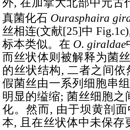
外, 在加拿大北部中元古代 G
真菌化石
Ourasphaira gir
丝相连(文献[25]中 Fig
标本类似。在
O
.
giraldae
而丝状体则被解释为菌
的丝状结构, 二者之间
假菌丝由一系列细胞串组成
明显的缢缩; 菌丝细胞之
化。然而, 由于坝黄剖
本, 且在丝状体中未保存