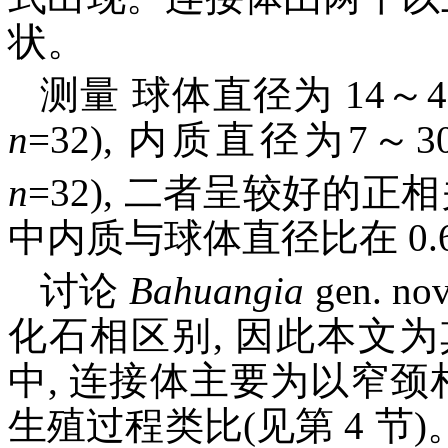
状。
测量 球体直径为 14～45μm 
n
=32), 内质直径为7～30μm
n
=32), 二者呈较好的正
中内质与球体直径比在 0.6
讨论
Bahuangia
gen.
化石相区别, 因此本文
中, 连接体主要为以窄颈
生殖过程类比(见第 4 节)