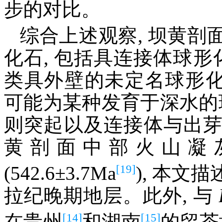
步的对比。
综合上述观察, 坝黄
化石, 包括具连接体球形
类具外壁的未定名球形化
可能为某种发育于深水的
则突起以及连接体与出
黄剖面中部火山凝灰岩
[19]
(542.6±3.7Ma
), 本
拉纪晚期地层。此外, 与
[14]
[15]
在贵州
和湖南
的留茶