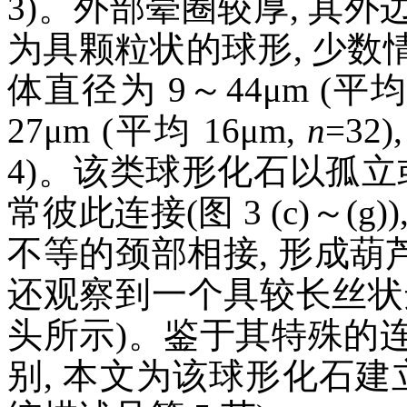
3)。外部晕圈较厚, 其
为具颗粒状的球形, 少
体直径为 9～44μm (平均 
27μm (平均 16μm,
n
=3
4)。该类球形化石以孤立
常彼此连接(图 3 (c)～(
不等的颈部相接, 形成葫芦状或
还观察到一个具较长丝状连
头所示)。鉴于其特殊的
别, 本文为该球形化石