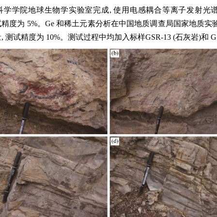
室完成, 使用电感耦合等离子发射光谱仪(Spectra Blue Sop Indu
试精度为 5%。Ge 和稀土元素分析在中国地质调查局国家地质实验测试中心完成, 使
元素含量, 测试精度为 10%。测试过程中均加入标样GSR-13 (石灰岩)和 