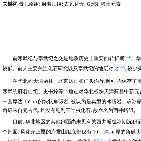
关键词
景儿峪组; 府君山组; 古风化壳; Ge/Si; 稀土元素
[1–4]
前寒武纪与寒武纪之交是地质历史上重要的转折期
。华
[5–8]
较低。前人主要关注化石研究以及寒武纪的地层对比
, 较
在华北的天津蓟县、北京房山和门头沟等地区, 均保存了
[12]
寒武统府君山组。史书婷等
通过对华北板块天津蓟县中新元古
一套厚达 155 m 的块状角砾岩, 被认为是典型的冰碛岩。
角砾来自元古代, 且没有见到三叶虫化石, 故命名为西井峪组。
目前, 华北地区的其他剖面尚未见有关西井峪组冰期沉积记
个剖面, 风化壳上覆的府君山组底部仅有 10～30cm 厚的角砾
[11]