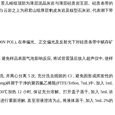
带的沉积环境。景儿峪组顶部为薄层泥晶灰岩与薄层硅质岩互层。硅质条带的
砾白云岩之上为府君山组厚层豹皮灰岩及核型石灰岩, 代表潮下带
00N POL), 在单偏光、正交偏光及反射光下对硅质条带中赋存矿
充分反应, 避免样品表面气泡影响反应, 将试管震荡后放入超声仪中, 使样
−
 并离心分离 5 次, 充分洗去残留的 Cl
, 避免因形成挥发性的
屑于干净的聚四氟乙烯瓶(PTFE/Teflon, 7mL)中, 加入 1mL
 130℃加热 12 小时, 保证充分溶解。打开盖子蒸干, 加入 5mL 浓
进行重新溶解, 直至溶液澄清为止, 将液体蒸干, 加入 5mL 2%的