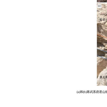
(a)和(b)寒武系府君