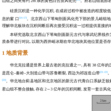
山组之间夹有约 2m 厚的黄色白云质风化壳
。府君山组底部岩
硅质沉积是一种化学沉积, 在成岩过程中被改造的程度较低
[14–17]
息的窗 口
。北京西山下苇甸剖面风化壳下部的景儿峪组地
理解华北板块在沉积间断后再次接受沉积这一过程提供直接的地
本研究选取北京西山下苇甸剖面新元古代与寒武纪界线作为
质条带进行对比, 以期为西井峪冰期在华北地块其他位置是否
1 地质背景
华北克拉通是世界上最古老的克拉通之一, 具有 38 亿
[21–22]
是昆仑–秦岭–大别造山带与苏鲁断裂, 西边为祁连造山带
[23]
。华北地台蓟县地区和北京地区的新元古代青白口系缺乏较好
君山组不整合接触, 存在 2～3 亿年的沉积间断, 发育一