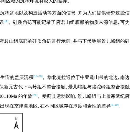
 不同区域的沉积环境有较大的差异。
、沉积盆地以及构造活动等方面的信息, 并为人们提供研究这些信
[11]
砾
。硅质角砾可能记录了府君山组底部的物质来源信息, 可为
府君山组底部的硅质角砾进行示踪, 并与下伏地层景儿峪组的硅
[18–20]
显生宙的盖层沉积
。华北克拉通位于中亚造山带的北边, 南边
伏新元古代下马岭组不整合接触, 景儿峪组与骆驼岭组整合接触
[24]
900±10Ma 的年龄
。受蓟县运动影响, 景儿峪组与上覆寒武纪府
[9–10]
泛出现在京津冀地区, 在不同区域存在厚度和岩性的差异
。