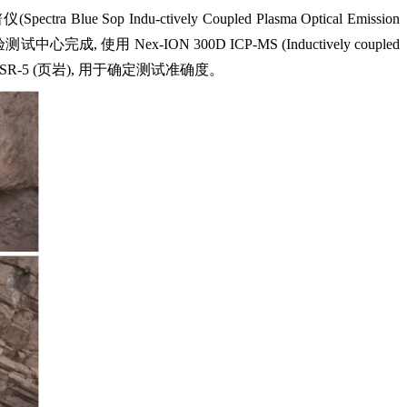
-ctively Coupled Plasma Optical Emission
用 Nex-ION 300D ICP-MS (Inductively coupled
GSR-5 (页岩), 用于确定测试准确度。