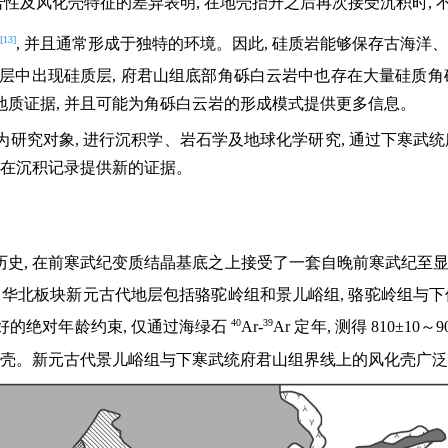
性及风化壳特征的差异表明, 在地壳抬升之后再次接受沉积时,
[13]
, 并且通常形成于独特的环境。因此, 硅质岩能够保存古海洋
层中出现硅质层, 府君山组底部角砾白云岩中也存在大量硅质角
质证据, 并且可能为角砾白云岩的形成模式提供更多信息。
研究对象, 进行沉积学、岩石学及地球化学研究, 通过下寒武统
存在沉积记录提供新的证据。
年的历史, 在前寒武纪变质结晶基底之上接受了一套自晚前寒武纪至
。华北板块新元古代地层包括骆驼岭组和景儿峪组, 骆驼岭组与下
40
39
的绝对年龄约束, 仅通过海绿石
Ar-
Ar 定年, 测得 810±10～
套古风化壳。新元古代景儿峪组与下寒武统府君山组界线上的风化壳广