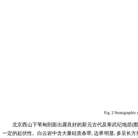
Fig. 2 Stratigraphi
北京西山下苇甸剖面出露良好的新元古代及寒武纪地层(图 1
一定的起伏性。白云岩中含大量硅质条带, 边界明显, 多呈长方形(宽 5mm