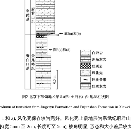
图2 北京下苇甸地区景儿峪组至府君山组地层柱状图
c column of transition from Jingeryu Formaition and Fujunshan Formation in Xiawei-
 和 2), 风化壳保存较为完好。风化壳上覆地层为寒武纪府君山
 至 2cm, 长度可至 5cm), 棱角明显, 形态和大小差异较大(图 3(