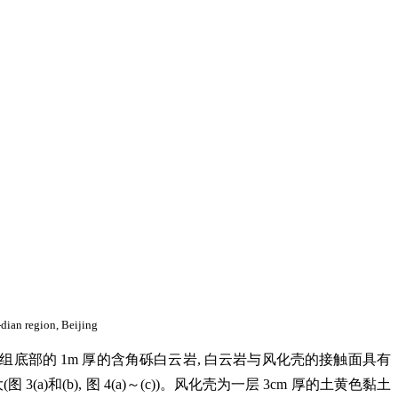
dian region, Beijing
组底部的 1m 厚的含角砾白云岩, 白云岩与风化壳的接触面具有
a)和(b), 图 4(a)～(c))。风化壳为一层 3cm 厚的土黄色黏土