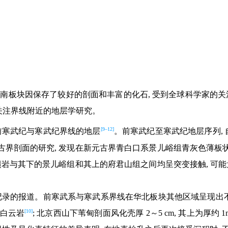
南板块因保存了较好的剖面和丰富的化石, 受到全球科学家的关
少关注界线附近的地层学研究。
[9–12]
前寒武纪与寒武纪界线的地层
。前寒武纪至寒武纪地层序列,
界剖面的研究, 发现在新元古界青白口系景儿峪组青灰色薄板状
该冰碛岩与其下的景儿峪组和其上的府君山组之间均呈突变接触, 可
录的报道。前寒武系与寒武系界线在华北板块其他区域呈现出不同
[10]
状白云岩
; 北京西山下苇甸剖面风化壳厚 2～5 cm, 其上为厚