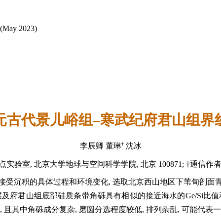
3 (May 2023)
元古代景儿峪组–寒武纪府君山组界
†
李辰卿 董琳
沈冰
北京大学地球与空间科学学院, 北京 100871; †通信作者, E-mail: 
接受沉积的具体过程和环境变化, 选取北京西山地区下苇甸剖面
及府君山组底部硅质条带角砾具有相似的接近海水的Ge/Si比
 且其中角砾成分复杂, 磨圆分选程度较低, 排列杂乱, 可能代表