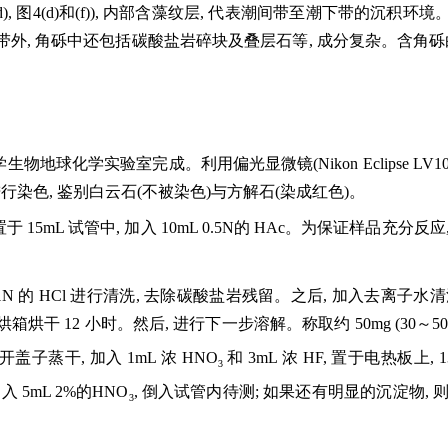
)和(d), 图4(d)和(f)), 内部含藻纹层, 代表潮间带至潮下
条带外, 角砾中还包括碳酸盐岩碎块及叠层石等, 成分复杂。含角
球化学实验室完成。利用偏光显微镜(Nikon Eclipse LV1
行染色, 鉴别白云石(不被染色)与方解石(染成红色)。
置于 15mL 试管中, 加入 10mL 0.5N的 HAc。为保证样品
N 的 HCl 进行清洗, 去除碳酸盐岩残留。之后, 加入去离子水清洗,
干 12 小时。然后, 进行下一步溶解。称取约 50mg (30～50mg)碎
打开盖子蒸干, 加入 1mL 浓 HNO
和 3mL 浓 HF, 置于电热板上,
3
 5mL 2%的HNO
, 倒入试管内待测; 如果还有明显的沉淀物, 则
3