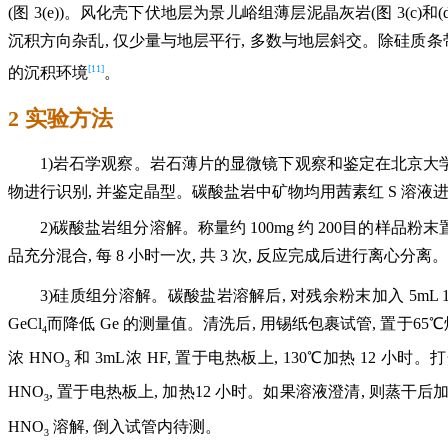
(图 3(e))。风化壳下伏地层为景儿峪组薄层泥晶灰岩(图 3(c
沉积方向杂乱, 仅少量与地层平行, 多数与地层斜交。除硅质
[11]
的沉积环境
。
2 实验方法
1)岩石学观察。岩石薄片的显微镜下观察和鉴定在北京大学生物地
物进行识别, 并鉴定晶型。碳酸盐岩中矿物均用茜素红 S 溶液进
2)碳酸盐岩组分溶解。称量约 100mg 约 200目的样品粉末
品充分混合, 每 8 小时一次, 共 3 次, 反应完成后进行离心分离。
3)硅质组分溶解。碳酸盐岩溶解后, 对残余粉末加入 5mL 1
GeCl
而降低 Ge 的测量值。清洗后, 用锡纸包裹试管, 置于65℃烘箱烘
4
浓 HNO
和 3mL浓 HF, 置于电热板上, 130℃加热 12 小时。
3
HNO
, 置于电热板上, 加热12 小时。如果溶液澄清, 则蒸干后加入
3
HNO
溶解, 倒入试管内待测。
3