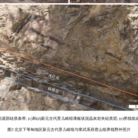
山组底部硅质条带; (c)和(d)新元古代景儿峪组薄板状泥晶灰岩夹硅质层; (e)界线
图3 北京下苇甸地区新元古代景儿峪组与寒武系府君山组界线野外照片