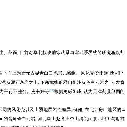
注。然而, 目前对华北板块前寒武系与寒武系界线的研究程度却
 自下而上为新元古界青白口系景儿峪组、风化壳(沉积间断)和下
泥灰泥石灰岩之上, 下寒武统府君山组浅灰色白云岩之下, 发育
[12]
能为平行不整合。史书婷等
根据角砾组成, 认为天津蓟县剖面的
的风化壳以及上覆地层岩性差异, 例如, 在北京房山地区的 4
约 1m 的含角砾白云岩; 河北唐山赵各庄杏山沟剖面景儿峪组与府君