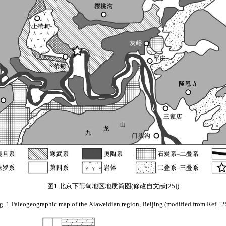
图1 北京下苇甸地区地质简图(修改自文献[25])
g. 1 Paleogeographic map of the Xiaweidian region, Beijing (modified from Ref. [2