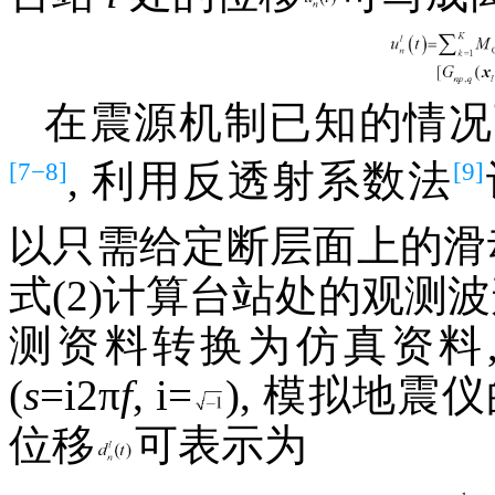
在震源机制已知的情况下,
[7−8]
[9]
, 利用反透射系数法
以只需给定断层面上的滑
式(2)计算台站处的观测
测资料转换为仿真资料,
(
s
=i2π
f
, i=
), 模拟地震
位移
可表示为