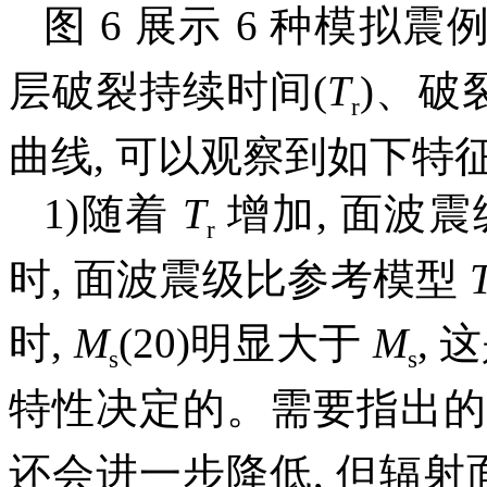
图 6 展示 6 种模拟震
层破裂持续时间(
T
)、破
r
曲线, 可以观察到如下特
1)随着
T
增加, 面波
r
时, 面波震级比参考模型
时,
M
(20)明显大于
M
, 
s
s
特性决定的。需要指出的
还会进一步降低, 但辐射面