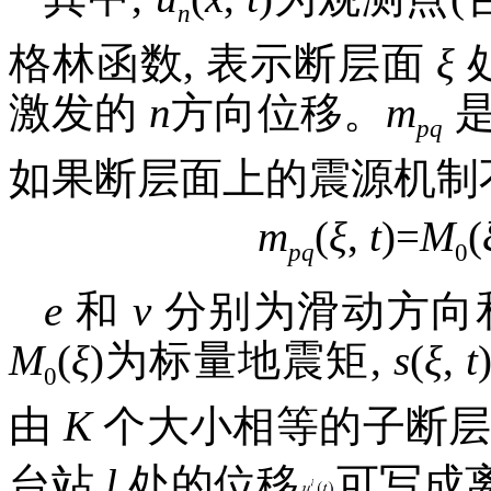
n
格林函数, 表示断层面
ξ
激发的
n
方向位移。
m
pq
如果断层面上的震源机制不
m
(
ξ
,
t
)=
M
(
pq
0
e
和
v
分别为滑动方向
M
(
ξ
)为标量地震矩,
s
(
ξ
,
t
0
由
K
个大小相等的子断层
台站
l
处的位移
可写成