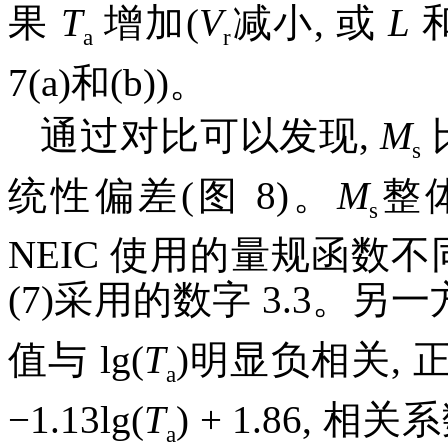
果
T
增加(
V
减小, 或
L
a
r
7(a)和(b))。
通过对比可以发现,
M
s
统性偏差(图 8)。
M
整
s
NEIC 使用的量规函数不同,
(7)采用的数字 3.3。另一方
值与 lg(
T
)明显负相关,
a
−1.13lg(
T
) + 1.86, 相
a