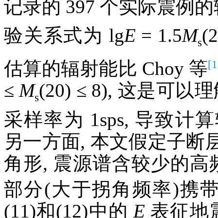
记录的 397 个实际震例
验关系式为 lg
E
= 1.5
M
(
s
[1
估算的辐射能比 Choy 等
≤
M
(20) ≤ 8), 这
s
采样率为 1sps, 导致计
另一方面, 本文假定子
角形, 震源谱含较少的高
部分(大于拐角频率)携带
(11)和(12)中的
E
表征地震