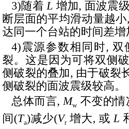
3)随着
L
增加, 面波震
断层面的平均滑动量越小
达同一个台站的时间差增加
4)震源参数相同时,
裂。这是因为可将双侧
侧破裂的叠加, 由于破裂长
侧破裂的面波震级较高。
总体而言,
M
不变的情
w
间(
T
)减少(
V
增大, 或
L
a
r