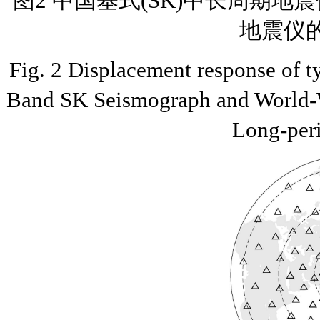
图2 中国基式(SK)中长周期地震
地震仪
Fig. 2 Displacement response of t
Band SK Seismograph and World-
Long-per