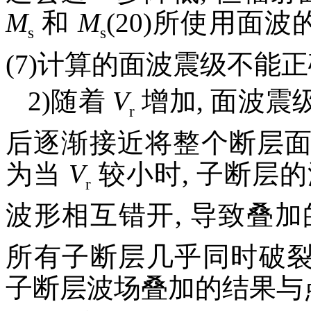
M
和
M
(20)所使用面波
s
s
(7)计算的面波震级不能
2)随着
V
增加, 面波震
r
后逐渐接近将整个断层
为当
V
较小时, 子断层
r
波形相互错开, 导致叠加
所有子断层几乎同时破裂
子断层波场叠加的结果与