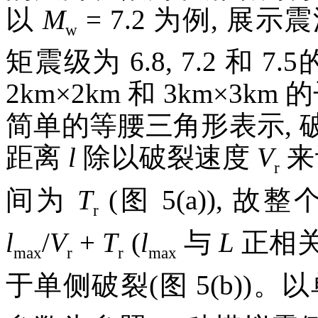
以
M
= 7.2 为例, 
w
矩震级为 6.8, 7.2 和 
2km×2km 和 3km×3
简单的等腰三角形表示,
距离
l
除以破裂速度
V
来
r
间为
T
(图 5(a)),
r
l
/
V
+
T
(
l
与
L
正相关)
max
r
r
max
于单侧破裂(图 5(b))。