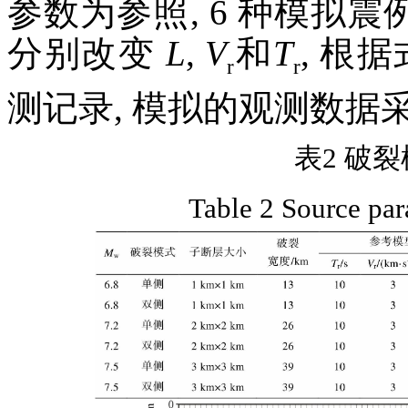
参数为参照, 6 种模拟震
分别改变
L
,
V
和
T
, 根
r
r
测记录, 模拟的观测数据采样
表2 破
Table 2 Source par