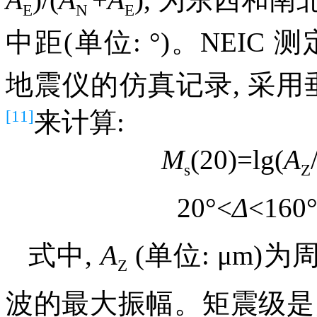
E
N
E
中距(单位: °)。NEIC 
地震仪的仿真记录, 采用
[11]
来计算:
M
(20)=lg(
A
s
Z
20°<
Δ
<160°
式中,
A
(单位: μm)为
Z
波的最大振幅。矩震级