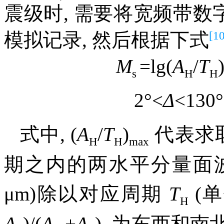
震级时, 需要将宽频带数
[10
模拟记录, 然后根据下式
M
=lg(
A
/
T
s
H
H
2°<
Δ
<130°
式中, (
A
/
T
)
代表求取
H
H
max
期之内的两水平分量面
μm)除以对应周期
T
(单
H
A
)/(
A
+
A
), 为东西和