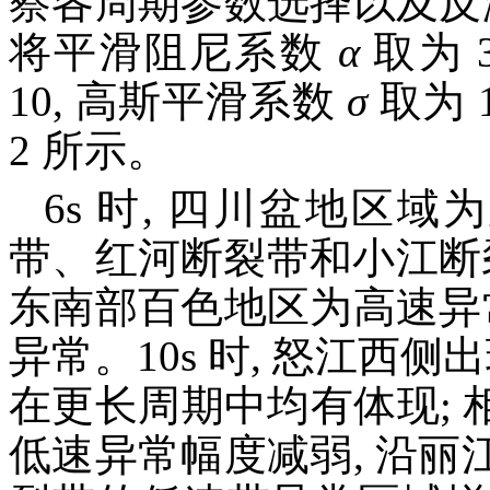
察各周期参数选择以及反
将平滑阻尼系数
α
取为 
10, 高斯平滑系数
σ
取为 
2 所示。
6s 时, 四川盆地区
带、红河断裂带和小江断
东南部百色地区为高速异
异常。10s 时, 怒江西
在更长周期中均有体现; 相
低速异常幅度减弱, 沿