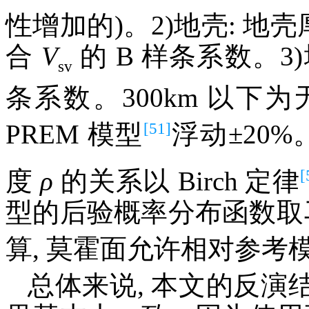
性增加的)。2)地壳: 地壳
合
V
的 B 样条系数。3)
sv
条系数。300km 以
[51]
PREM 模型
浮动±20%
[
度
ρ
的关系以 Birch 定律
型的后验概率分布函数取马
算, 莫霍面允许相对参考
总体来说, 本文的反