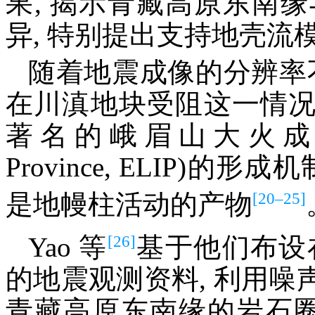
果, 揭示青藏高原东南
异, 特别提出支持地壳流
随着地震成像的分辨率
在川滇地块受阻这一情
著名的峨眉山大火成岩省(Eme
Province, ELIP)
[20–25]
是地幔柱活动的产物
[26]
Yao 等
基于他们布设
的地震观测资料, 利用
青藏高原东南缘的岩石圈