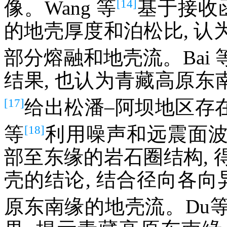
[14]
像。Wang 等
基于接收
的地壳厚度和泊松比, 
部分熔融和地壳流。Bai 
结果, 也认为青藏高原东南
[17]
给出松潘–阿坝地区存
[18]
等
利用噪声和远震面
部至东缘的岩石圈结构,
壳的结论, 结合径向各向
原东南缘的地壳流。Du