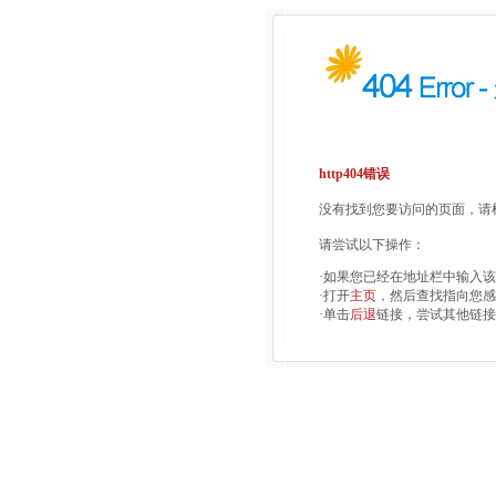
http404错误
没有找到您要访问的页面，请检
请尝试以下操作：
·如果您已经在地址栏中输入
·打开
主页
，然后查找指向您感
·单击
后退
链接，尝试其他链接