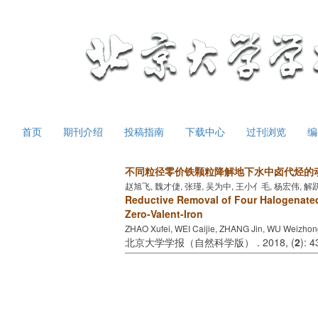
首页
期刊介绍
投稿指南
下载中心
过刊浏览
编
不同粒径零价铁颗粒降解地下水中卤代烃的
赵旭飞, 魏才倢, 张瑾, 吴为中, 王小亻毛, 杨宏伟, 解
Reductive Removal of Four Halogenated
Zero-Valent-Iron
ZHAO Xufei, WEI Caijie, ZHANG Jin, WU Weizho
北京大学学报（自然科学版） . 2018, (
2
): 