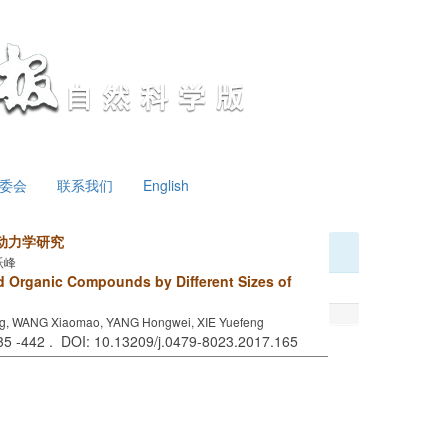
委会
联系我们
English
动力学研究
跃峰
 Organic Compounds by Different Sizes of
ng, WANG Xiaomao, YANG Hongwei, XIE Yuefeng
435 -442 . DOI: 10.13209/j.0479-8023.2017.165